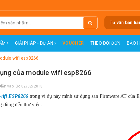
Tư vấn bán hà
HẨM
GIẢI PHÁP - DỰ ÁN
VOUCHER
THEO DÕI ĐƠN
BẢO 
odule wifi esp8266
ụng của module wifi esp8266
Diễn
vào lúc 02/02/2018
wifi ESP8266
trong ví dụ này mình sử dụng sẵn Firmware AT của ES
 dùng đến thư viện.