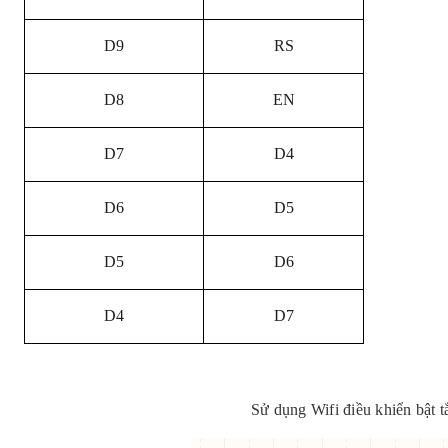
D9
RS
D8
EN
D7
D4
D6
D5
D5
D6
D4
D7
Sử dụng Wifi điều khiển bật t