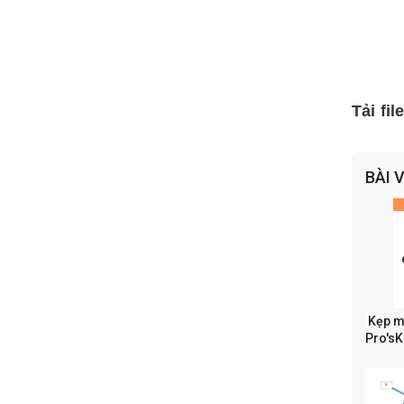
Tải fi
BÀI 
Kẹp m
Pro'sK
chuyê
điện t