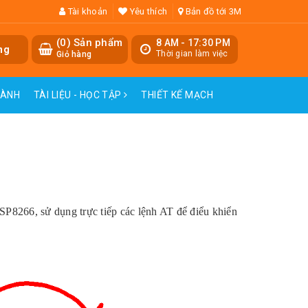
Tài khoản
Yêu thích
Bản đồ tới 3M
(
0
) Sản phẩm
8 AM - 17:30 PM
ng
Thời gian làm việc
Giỏ hàng
HÀNH
TÀI LIỆU - HỌC TẬP
THIẾT KẾ MẠCH
P8266, sử dụng trực tiếp các lệnh AT để điểu khiển