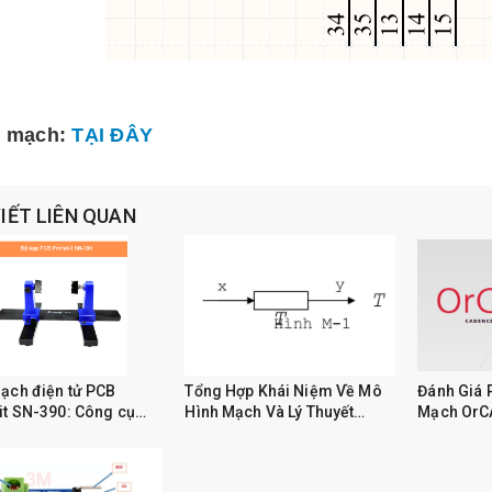
le mạch:
TẠI ĐÂY
VIẾT LIÊN QUAN
ạch điện tử PCB
Tổng Hợp Khái Niệm Về Mô
Đánh Giá
it SN-390: Công cụ
Hình Mạch Và Lý Thuyết
Mạch OrC
n nghiệp cho ngành
Mạch
ử