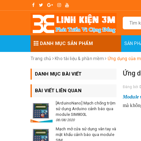
DANH MỤC SẢN PHẨM
SẢN P
Trang chủ
Kho tài liệu & phần mềm
Ứng dụng của m
Ứng d
DANH MỤC BÀI VIẾT
Đăng bởi
BÀI VIẾT LIÊN QUAN
Module 
[ArduinoNano] Mạch chống trộm
mà không
sử dụng Arduino cảnh báo qua
module SIM800L
08/08/2020
Mạch mở cửa sử dụng vân tay và
mật khẩu cảnh báo qua module
SIM