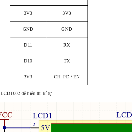
3V3
3V3
GND
GND
D11
RX
D10
TX
3V3
CH_PD / EN
LCD1602 để hiển thị kí tự