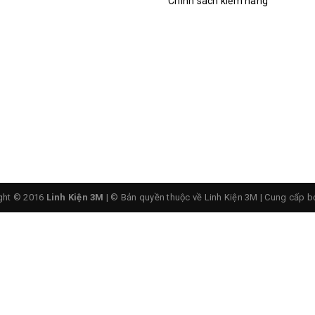
Chính sách kiểm hàng
ght © 2016
Linh Kiện 3M
| © Bản quyền thuộc về Linh Kiện 3M
|
Cung cấp b