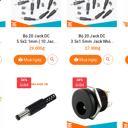
Bộ 20 Jack DC
Bộ 20 Jack DC
5.5x2.1mm ( 10 Jack
3.5x1.5mm Jack Nhỏ (
đực- 10 Jack cái )
10 Jack đực- 10 Jack
29.000₫
27.000₫
cái )
Mua ngay
Mua ngay
34%
34%
GIẢM
GIẢM