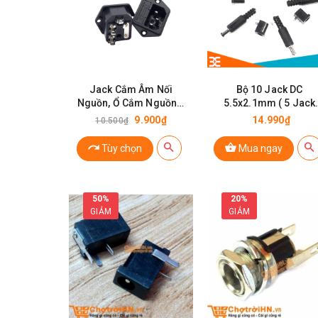
Jack Cắm Âm Nối
Bộ 10 Jack DC
Nguồn, Ổ Cắm Nguồn 3
5.5x2.1mm ( 5 Jack
Chân 220VAC-10A |
đực- 5 Jack cái )
9.900₫
14.990₫
10.500₫
Linh kiện 3M
Tùy chọn
Mua ngay
50%
20%
GIẢM
GIẢM