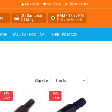
Tài khoản
Yêu thích
Bản đồ tới 3M
(
0
) Sản phẩm
8 AM - 17:30 PM
ng
Thời gian làm việc
Giỏ hàng
HÀNH
TÀI LIỆU - HỌC TẬP
THIẾT KẾ MẠCH
Sắp xếp:
Thứ tự
25%
34%
GIẢM
GIẢM