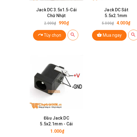
Jack DC 3.5x1.5-Cái
Jack DC Sắt
Chữ Nhật
5.5x2.1mm
990₫
4.000₫
2.000₫
5.000₫
Tùy chọn
Mua ngay
Đầu Jack DC
5.5x2.1mm - Cái
1.000₫