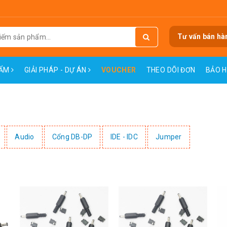
Tư vấn bán hà
HẨM
GIẢI PHÁP - DỰ ÁN
VOUCHER
THEO DÕI ĐƠN
BẢO 
Audio
Cổng DB-DP
IDE - IDC
Jumper