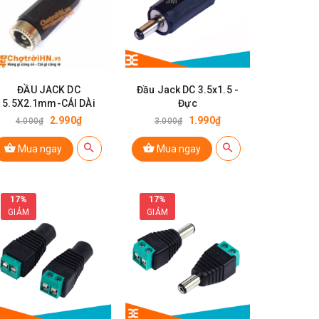
ĐẦU JACK DC
Đầu Jack DC 3.5x1.5 -
5.5X2.1mm-CÁI DÀi
Đực
2.990₫
1.990₫
4.000₫
3.000₫
Mua ngay
Mua ngay
17%
17%
GIẢM
GIẢM