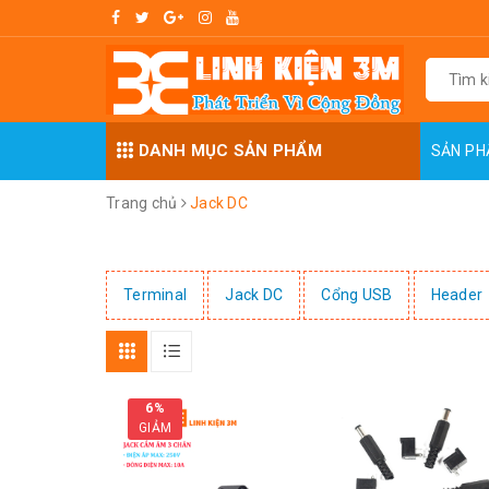
DANH MỤC SẢN PHẨM
SẢN P
Trang chủ
Jack DC
Terminal
Jack DC
Cổng USB
Header
6%
GIẢM