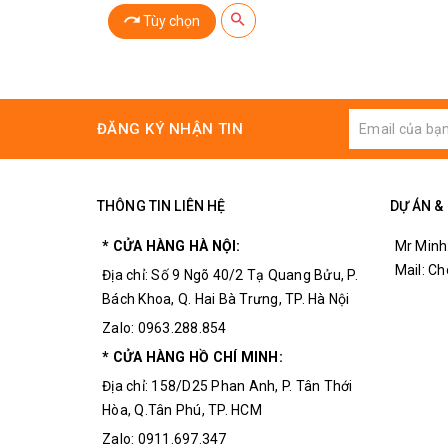
Tùy chọn
ĐĂNG KÝ NHẬN TIN
THÔNG TIN LIÊN HỆ
DỰ ÁN &
* CỬA HÀNG HÀ NỘI:
Mr Minh
Mail: C
Địa chỉ: Số 9 Ngõ 40/2 Tạ Quang Bửu, P.
Bách Khoa, Q. Hai Bà Trưng, TP. Hà Nội
Zalo: 0963.288.854
* CỬA HÀNG HỒ CHÍ MINH:
Địa chỉ: 158/D25 Phan Anh, P. Tân Thới
Hòa, Q.Tân Phú, TP. HCM
Zalo: 0911.697.347