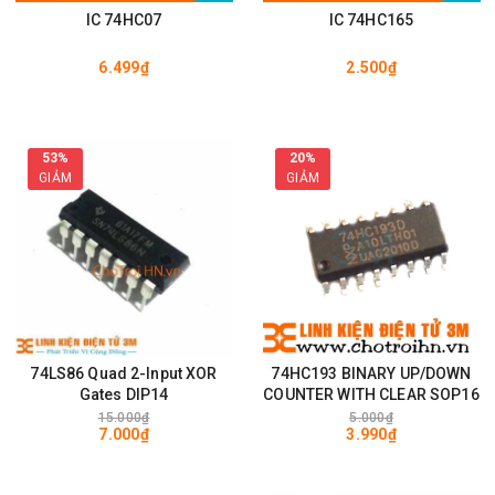
IC 74HC07
IC 74HC165
6.499₫
2.500₫
53%
20%
GIẢM
GIẢM
74LS86 Quad 2-Input XOR
74HC193 BINARY UP/DOWN
Gates DIP14
COUNTER WITH CLEAR SOP16
15.000₫
5.000₫
7.000₫
3.990₫