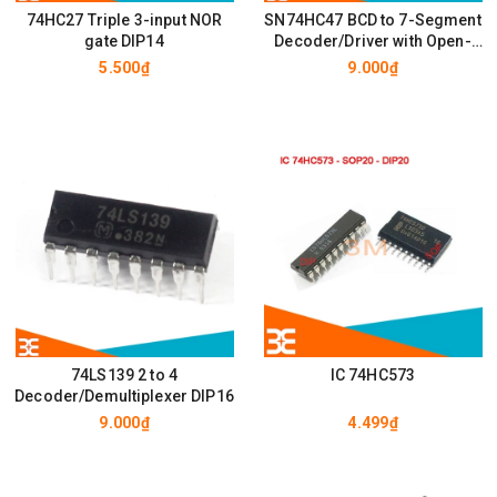
74HC27 Triple 3-input NOR
SN74HC47 BCD to 7-Segment
gate DIP14
Decoder/Driver with Open-
Collector Outputs
5.500₫
9.000₫
74LS139 2 to 4
IC 74HC573
Decoder/Demultiplexer DIP16
9.000₫
4.499₫