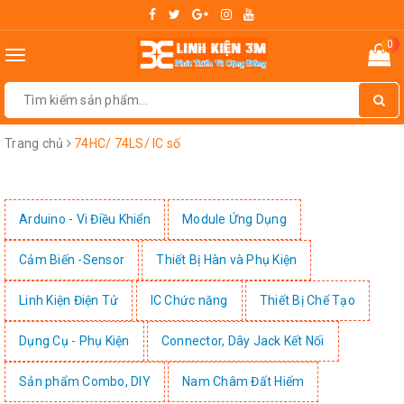
0
Toggle
navigation
Trang chủ
74HC/ 74LS/ IC số
Arduino - Vi Điều Khiển
Module Ứng Dụng
Cảm Biến -Sensor
Thiết Bị Hàn và Phụ Kiện
Linh Kiện Điện Tử
IC Chức năng
Thiết Bị Chế Tạo
Dụng Cụ - Phụ Kiện
Connector, Dây Jack Kết Nối
Sản phẩm Combo, DIY
Nam Châm Đất Hiếm