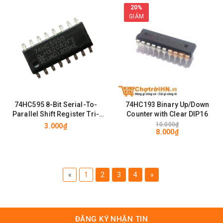
20%
GIẢM
74HC595 8-Bit Serial-To-
74HC193 Binary Up/Down
Parallel Shift Register Tri-
Counter with Clear DIP16
State SOP-16
10.000₫
3.000₫
8.000₫
«
1
2
3
4
»
ĐĂNG KÝ NHẬN TIN