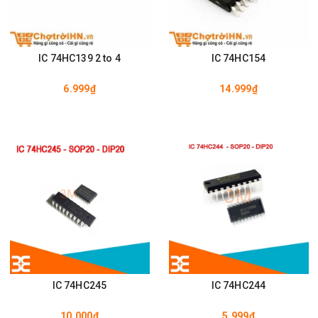
IC 74HC139 2 to 4
IC 74HC154
6.999₫
14.999₫
IC 74HC245
IC 74HC244
10.000₫
5.999₫