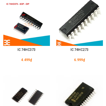
IC 74HC373
IC 74HC273
4.499₫
6.999₫