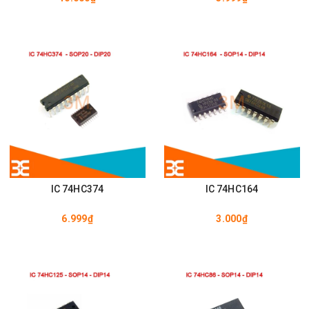
IC 74HC374
IC 74HC164
6.999₫
3.000₫