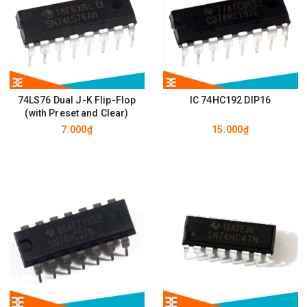
74LS76 Dual J-K Flip-Flop
IC 74HC192 DIP16
(with Preset and Clear)
7.000₫
15.000₫