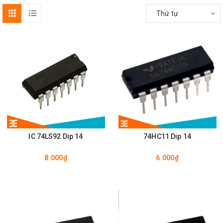
Thứ tự
IC 74LS92 Dip 14
74HC11 Dip 14
8.000₫
6.000₫