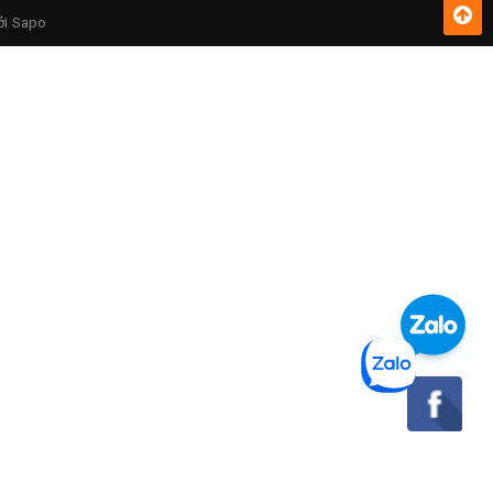
ởi
Sapo