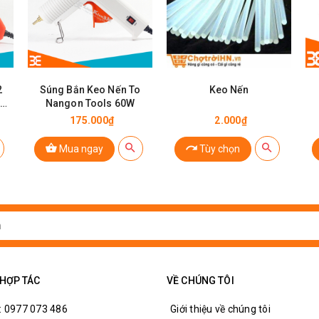
2
Súng Bắn Keo Nến To
Keo Nến
Nangon Tools 60W
175.000₫
2.000₫
Mua ngay
Tùy chọn
 HỢP TÁC
VỀ CHÚNG TÔI
: 0977 073 486
Giới thiệu về chúng tôi