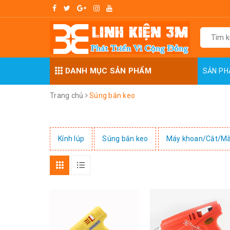
DANH MỤC SẢN PHẨM
SẢN P
Trang chủ
Súng bắn keo
Kính lúp
Súng bắn keo
Máy khoan/Cắt/Mà