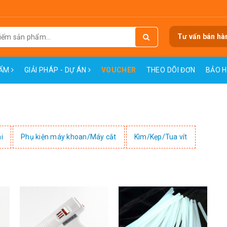
Tư vấn bán hà
HẨM
GIẢI PHÁP - DỰ ÁN
VOUCHER
THEO DÕI ĐƠN
BẢO 
i
Phụ kiện máy khoan/Máy cắt
Kìm/Kẹp/Tua vít