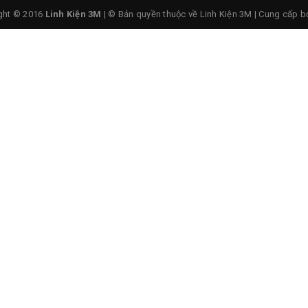
ght © 2016
Linh Kiện 3M
| © Bản quyền thuộc về Linh Kiện 3M
|
Cung cấp b