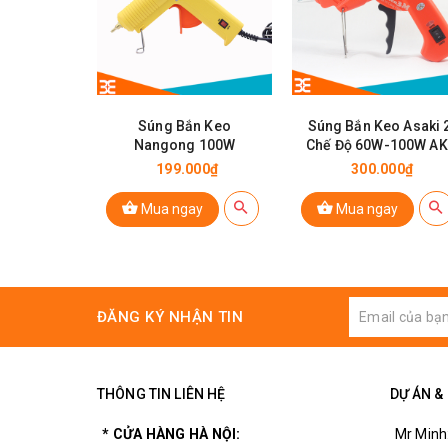
Súng Bắn Keo
Súng Bắn Keo Asaki 
Nangong 100W
Chế Độ 60W-100W AK-
9026
199.000₫
300.000₫
Mua ngay
Mua ngay
ĐĂNG KÝ NHẬN TIN
THÔNG TIN LIÊN HỆ
DỰ ÁN &
* CỬA HÀNG HÀ NỘI:
Mr Minh