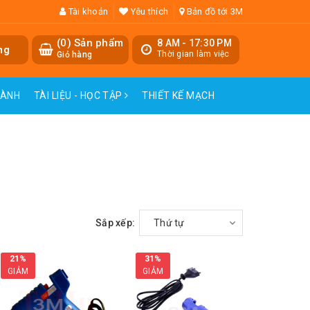
Tài khoản
Yêu thích
Bản đồ tới 3M
(
0
) Sản phẩm
8 AM - 17:30 PM
ng
Thời gian làm việc
Giỏ hàng
HÀNH
TÀI LIỆU - HỌC TẬP
THIẾT KẾ MẠCH
Sắp xếp:
Thứ tự
21%
31%
GIẢM
GIẢM