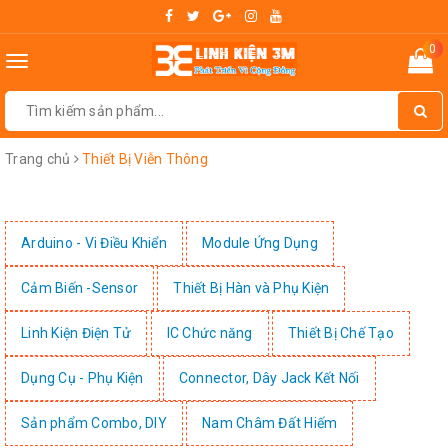
0
Toggle
navigation
Trang chủ
Thiết Bị Viễn Thông
Arduino - Vi Điều Khiển
Module Ứng Dụng
Cảm Biến -Sensor
Thiết Bị Hàn và Phụ Kiện
Linh Kiện Điện Tử
IC Chức năng
Thiết Bị Chế Tạo
Dụng Cụ - Phụ Kiện
Connector, Dây Jack Kết Nối
Sản phẩm Combo, DIY
Nam Châm Đất Hiếm