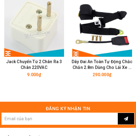
Jack Chuyển Từ 2 Chân Ra 3
Dây Đai An Toàn Tự Động Chắc
Chân 220VAC
Chắn 2.8m Dùng Cho Lái Xe Ô
Tô
9.000₫
290.000₫
ĐĂNG KÝ NHẬN TIN