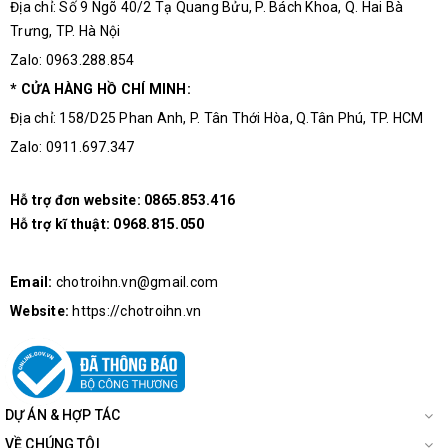
Địa chỉ: Số 9 Ngõ 40/2 Tạ Quang Bửu, P. Bách Khoa, Q. Hai Bà
Trưng, TP. Hà Nội
Zalo: 0963.288.854
* CỬA HÀNG HỒ CHÍ MINH:
Địa chỉ: 158/D25 Phan Anh, P. Tân Thới Hòa, Q.Tân Phú, TP. HCM
Zalo: 0911.697.347
Hỗ trợ đơn website:
0865.853.416
Hỗ trợ kĩ thuật:
0968.815.050
Email:
chotroihn.vn@gmail.com
Website:
https://chotroihn.vn
DỰ ÁN & HỢP TÁC
VỀ CHÚNG TÔI