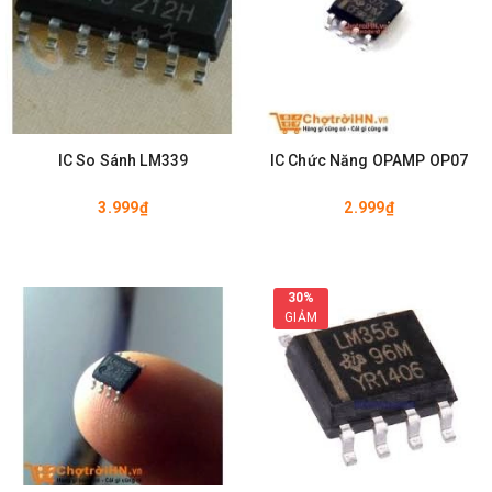
IC So Sánh LM339
IC Chức Năng OPAMP OP07
3.999₫
2.999₫
30%
GIẢM