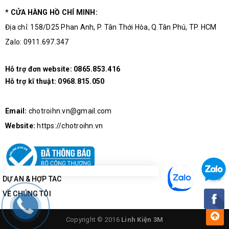
* CỬA HÀNG HỒ CHÍ MINH:
Địa chỉ: 158/D25 Phan Anh, P. Tân Thới Hòa, Q.Tân Phú, TP. HCM
Zalo: 0911.697.347
Hỗ trợ đơn website:
0865.853.416
Hỗ trợ kĩ thuật:
0968.815.050
Email:
chotroihn.vn@gmail.com
Website:
https://chotroihn.vn
DỰ ÁN & HỢP TÁC
VỀ CHÚNG TÔI
Copyright © 2016
Linh Kiện 3M