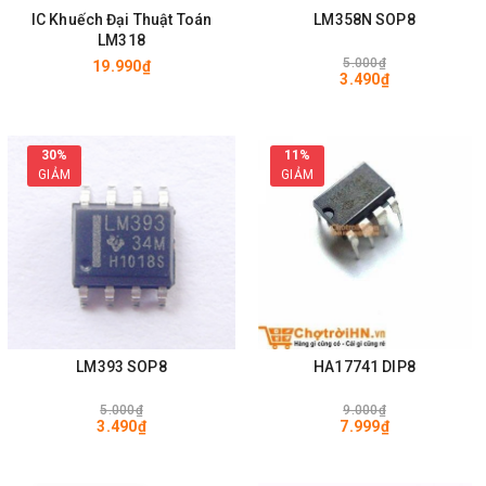
IC Khuếch Đại Thuật Toán
LM358N SOP8
LM318
5.000₫
19.990₫
3.490₫
30%
11%
GIẢM
GIẢM
LM393 SOP8
HA17741 DIP8
5.000₫
9.000₫
3.490₫
7.999₫