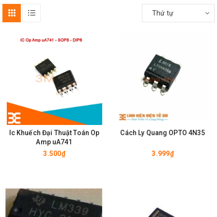
Thứ tự
Ic Khuếch Đại Thuật Toán Op
Cách Ly Quang OPTO 4N35
Amp uA741
3.500₫
3.999₫