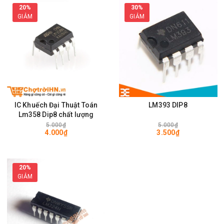
20%
30%
GIẢM
GIẢM
IC Khuếch Đại Thuật Toán
LM393 DIP8
Lm358 Dip8 chất lượng
5.000₫
5.000₫
4.000₫
3.500₫
20%
GIẢM