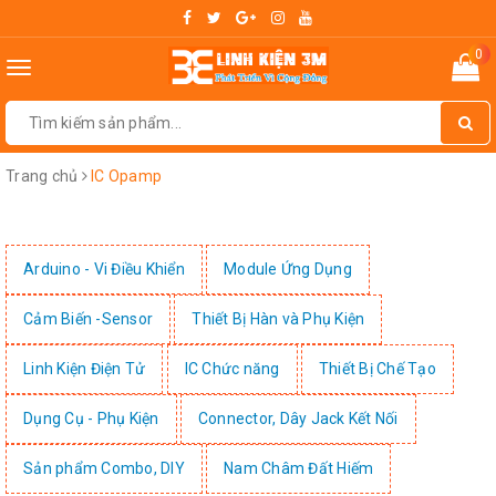
0
Toggle
navigation
Trang chủ
IC Opamp
Arduino - Vi Điều Khiển
Module Ứng Dụng
Cảm Biến -Sensor
Thiết Bị Hàn và Phụ Kiện
Linh Kiện Điện Tử
IC Chức năng
Thiết Bị Chế Tạo
Dụng Cụ - Phụ Kiện
Connector, Dây Jack Kết Nối
Sản phẩm Combo, DIY
Nam Châm Đất Hiếm