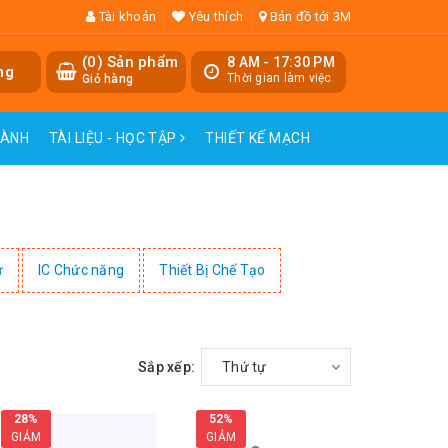
Tài khoản
Yêu thích
Bản đồ tới 3M
(
0
) Sản phẩm
8 AM - 17:30 PM
ng
Thời gian làm việc
Giỏ hàng
HÀNH
TÀI LIỆU - HỌC TẬP
THIẾT KẾ MẠCH
ử
IC Chức năng
Thiết Bị Chế Tạo
Sắp xếp:
Thứ tự
28%
52%
GIẢM
GIẢM