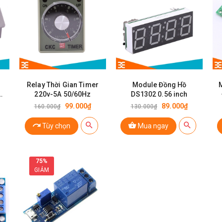
Relay Thời Gian Timer
Module Đồng Hồ
220v-5A 50/60Hz
DS1302 0.56 inch
99.000₫
89.000₫
160.000₫
130.000₫
Tùy chọn
Mua ngay
75%
GIẢM