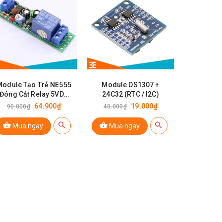
Module Tạo Trễ NE555
Module DS1307 +
Đóng Cắt Relay 5VDC
24C32 (RTC / I2C)
Thời gian 0-60s
64.900₫
19.000₫
90.000₫
40.000₫
Mua ngay
Mua ngay