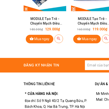
MODULE Tạo Trễ -
MODULE Tạo Trễ -
Chuyển Mạch Điều
Chuyển Mạch Điều
Khiển Relay 5V V2
Khiển MOSFET XY-J0
129.000₫
119.000₫
180.000₫
160.000₫
15A 400W V3
Mua ngay
Mua ngay
ĐĂNG KÝ NHẬN TIN
THÔNG TIN LIÊN HỆ
DỰ ÁN &
* CỬA HÀNG HÀ NỘI:
Mr Minh
Mail: C
Địa chỉ: Số 9 Ngõ 40/2 Tạ Quang Bửu, P.
Bách Khoa, Q. Hai Bà Trưng, TP. Hà Nội