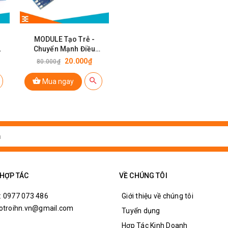
MODULE Tạo Trễ -
Chuyển Mạnh Điều
4
Khiển Relay Input 5V-
20.000₫
80.000₫
30V V1
Mua ngay
 HỢP TÁC
VỀ CHÚNG TÔI
: 0977 073 486
Giới thiệu về chúng tôi
hotroihn.vn@gmail.com
Tuyển dụng
Hợp Tác Kinh Doanh