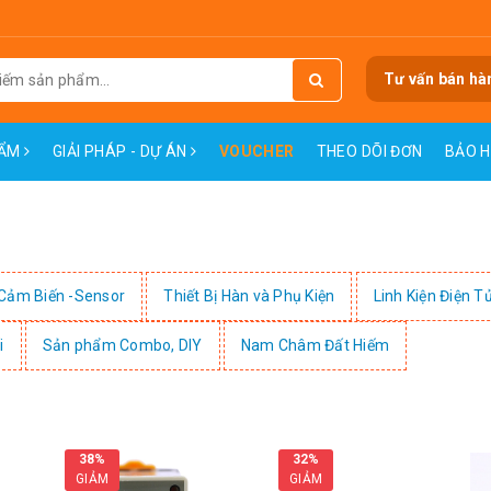
Tư vấn bán hà
HẨM
GIẢI PHÁP - DỰ ÁN
VOUCHER
THEO DÕI ĐƠN
BẢO 
Cảm Biến -Sensor
Thiết Bị Hàn và Phụ Kiện
Linh Kiện Điện T
i
Sản phẩm Combo, DIY
Nam Châm Đất Hiếm
38%
32%
GIẢM
GIẢM