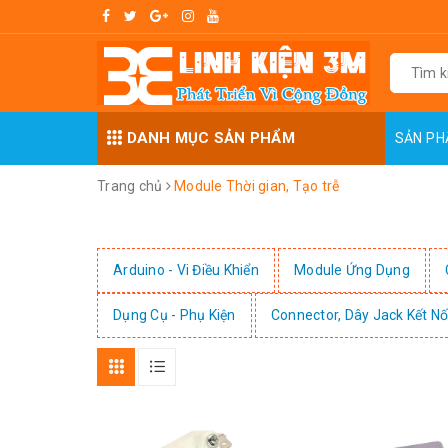
DANH MỤC SẢN PHẨM
SẢN P
Trang chủ
Module Thời gian, Tạo trễ
Arduino - Vi Điều Khiển
Module Ứng Dụng
Dụng Cụ - Phụ Kiện
Connector, Dây Jack Kết Nố