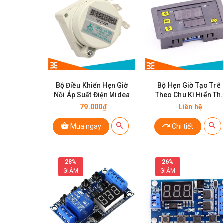
Bộ Điều Khiển Hẹn Giờ
Bộ Hẹn Giờ Tạo Trễ
Nồi Áp Suất Điện Midea
Theo Chu Kì Hiển Thị
Kỹ Thuật Số FA58
79.000₫
Liên hệ
Mua ngay
Chi tiết
28%
26%
GIẢM
GIẢM