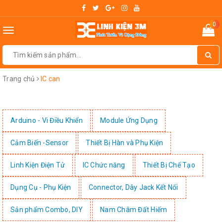
0
Toggle
navigation
Trang chủ
IC can
Arduino - Vi Điều Khiển
Module Ứng Dụng
Cảm Biến -Sensor
Thiết Bị Hàn và Phụ Kiện
Linh Kiện Điện Tử
IC Chức năng
Thiết Bị Chế Tạo
Dụng Cụ - Phụ Kiện
Connector, Dây Jack Kết Nối
Sản phẩm Combo, DIY
Nam Châm Đất Hiếm