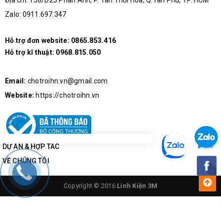
Địa chỉ: 158/D25 Phan Anh, P. Tân Thới Hòa, Q.Tân Phú, TP. HCM
Zalo: 0911.697.347
Hỗ trợ đơn website:
0865.853.416
Hỗ trợ kĩ thuật:
0968.815.050
Email:
chotroihn.vn@gmail.com
Website:
https://chotroihn.vn
DỰ ÁN & HỢP TÁC
VỀ CHÚNG TÔI
Copyright © 2016
Linh Kiện 3M