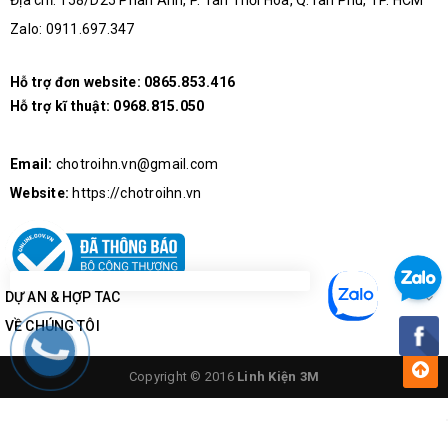
Địa chỉ: 158/D25 Phan Anh, P. Tân Thới Hòa, Q.Tân Phú, TP. HCM
Zalo: 0911.697.347
Hỗ trợ đơn website:
0865.853.416
Hỗ trợ kĩ thuật:
0968.815.050
Email:
chotroihn.vn@gmail.com
Website:
https://chotroihn.vn
DỰ ÁN & HỢP TÁC
VỀ CHÚNG TÔI
Copyright © 2016
Linh Kiện 3M