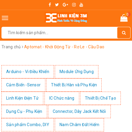
0
Toggle
navigation
Trang chủ
Aptomat - Khởi Động Từ - Rơ Le - Cầu Dao
Arduino - Vi Điều Khiển
Module Ứng Dụng
Cảm Biến -Sensor
Thiết Bị Hàn và Phụ Kiện
Linh Kiện Điện Tử
IC Chức năng
Thiết Bị Chế Tạo
Dụng Cụ - Phụ Kiện
Connector, Dây Jack Kết Nối
Sản phẩm Combo, DIY
Nam Châm Đất Hiếm