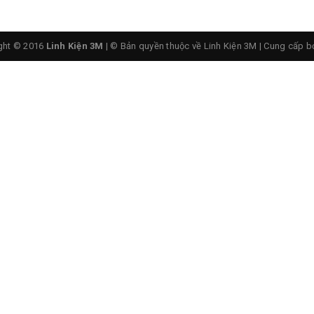
ght © 2016
Linh Kiện 3M
| © Bản quyền thuộc về Linh Kiện 3M
|
Cung cấp b