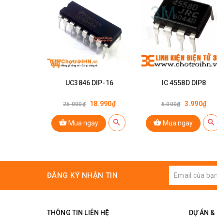
UC3846 DIP-16
IC 4558D DIP8
18.990₫
3.990₫
25.000₫
6.000₫
Mua ngay
Mua ngay
ĐĂNG KÝ NHẬN TIN
THÔNG TIN LIÊN HỆ
DỰ ÁN &