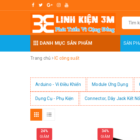
DANH MỤC SẢN PHẨM
SẢN P
Trang chủ
IC công suất
Arduino - Vi Điều Khiển
Module Ứng Dụng
Dụng Cụ - Phụ Kiện
Connector, Dây Jack Kết Nố
24%
34%
GIẢM
GIẢM