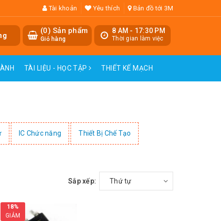
Tài khoản
Yêu thích
Bản đồ tới 3M
(
0
) Sản phẩm
8 AM - 17:30 PM
ng
Thời gian làm việc
Giỏ hàng
HÀNH
TÀI LIỆU - HỌC TẬP
THIẾT KẾ MẠCH
ử
IC Chức năng
Thiết Bị Chế Tạo
Sắp xếp:
Thứ tự
18%
GIẢM