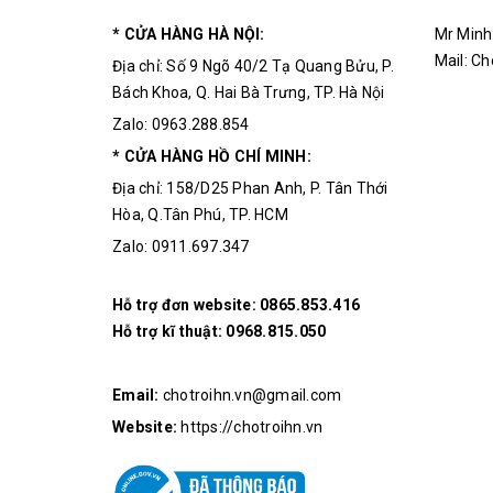
* CỬA HÀNG HÀ NỘI:
Mr Minh
Mail: C
Địa chỉ: Số 9 Ngõ 40/2 Tạ Quang Bửu, P.
Bách Khoa, Q. Hai Bà Trưng, TP. Hà Nội
Zalo: 0963.288.854
* CỬA HÀNG HỒ CHÍ MINH:
Địa chỉ: 158/D25 Phan Anh, P. Tân Thới
Hòa, Q.Tân Phú, TP. HCM
Zalo: 0911.697.347
Hỗ trợ đơn website:
0865.853.416
Hỗ trợ kĩ thuật:
0968.815.050
Email:
chotroihn.vn@gmail.com
Website:
https://chotroihn.vn