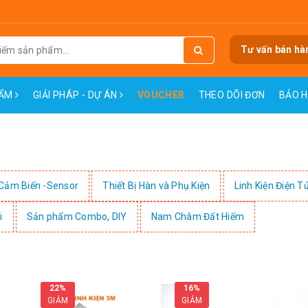
Tư vấn bán hà
HẨM
GIẢI PHÁP - DỰ ÁN
VOUCHER
THEO DÕI ĐƠN
BẢO 
Cảm Biến -Sensor
Thiết Bị Hàn và Phụ Kiện
Linh Kiện Điện T
i
Sản phẩm Combo, DIY
Nam Châm Đất Hiếm
22%
16%
GIẢM
GIẢM