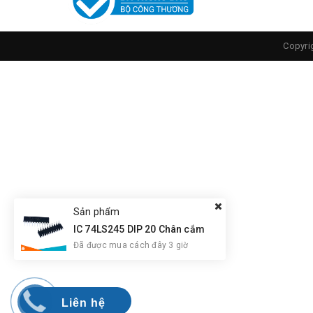
Copyri
Sản phẩm
IC 74LS245 DIP 20 Chân cắm
Đã được mua cách đây 3 giờ
Liên hệ