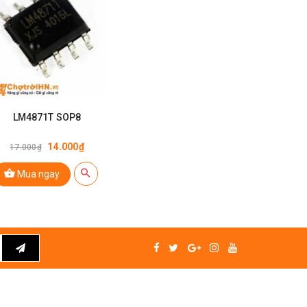
LM4871T SOP8
14.000₫
17.000₫
Mua ngay