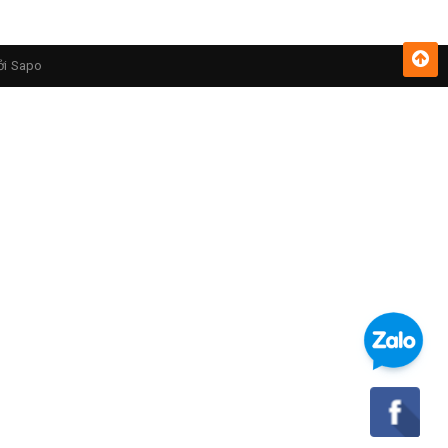
ởi
Sapo