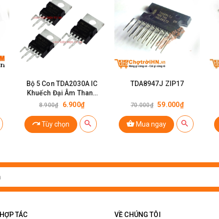
Bộ 5 Con TDA2030A IC
TDA8947J ZIP17
Khuếch Đại Âm Thanh
(K4G10-1)
6.900₫
59.000₫
8.900₫
70.000₫
Tùy chọn
Mua ngay
 HỢP TÁC
VỀ CHÚNG TÔI