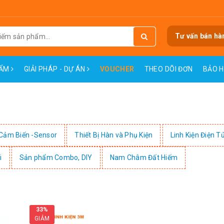
Tư vấn bán hà
HẨM
GIẢI PHÁP - DỰ ÁN
VOUCHER
THEO DÕI ĐƠN
BẢO 
Cảm Biến -Sensor
Thiết Bị Hàn và Phụ Kiện
Linh Kiện Điện T
i
Sản phẩm Combo, DIY
Nam Châm Đất Hiếm
33%
GIẢM