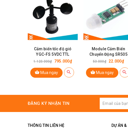
Cảm biến tốc độ gió
Module Cảm Biến
YGC-FS 5VDC TTL
Chuyển Động SR505
795.000₫
22.000₫
1.120.000₫
53.000₫
Mua ngay
Mua ngay
ĐĂNG KÝ NHẬN TIN
THÔNG TIN LIÊN HỆ
DỰ ÁN &