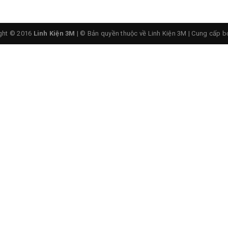
ght © 2016
Linh Kiện 3M
| © Bản quyền thuộc về Linh Kiện 3M
|
Cung cấp b