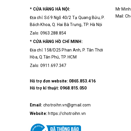
* CỬA HÀNG HÀ NỘI:
Mr Minh
Mail: C
Địa chỉ: Số 9 Ngõ 40/2 Tạ Quang Bửu, P.
Bách Khoa, Q. Hai Bà Trưng, TP. Hà Nội
Zalo: 0963.288.854
* CỬA HÀNG HỒ CHÍ MINH:
Địa chỉ: 158/D25 Phan Anh, P. Tân Thới
Hòa, Q.Tân Phú, TP. HCM
Zalo: 0911.697.347
Hỗ trợ đơn website:
0865.853.416
Hỗ trợ kĩ thuật:
0968.815.050
Email:
chotroihn.vn@gmail.com
Website:
https://chotroihn.vn