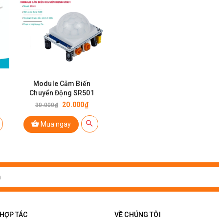
Module Cảm Biến
Chuyển Động SR501
20.000₫
30.000₫
Mua ngay
 HỢP TÁC
VỀ CHÚNG TÔI