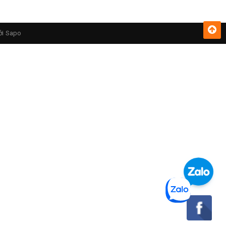
ởi
Sapo