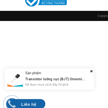
Copyri
Sản phẩm
Transistor lưỡng cực (BJT) Onsemi BC547CBU NPN
Đã được mua cách đây 30 phút
Liên hệ