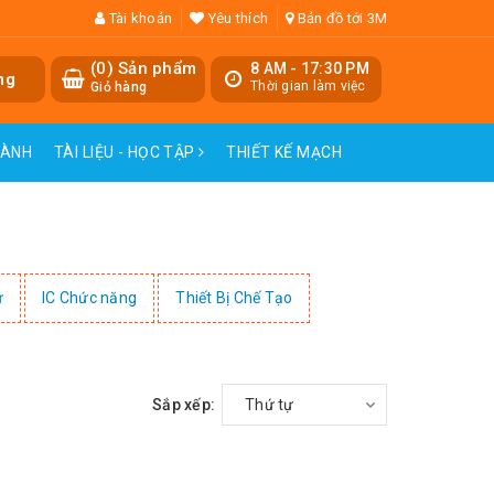
Tài khoản
Yêu thích
Bản đồ tới 3M
(
0
) Sản phẩm
8 AM - 17:30 PM
ng
Thời gian làm việc
Giỏ hàng
HÀNH
TÀI LIỆU - HỌC TẬP
THIẾT KẾ MẠCH
ử
IC Chức năng
Thiết Bị Chế Tạo
Sắp xếp:
Thứ tự