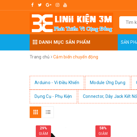
DANH MỤC SẢN PHẨM
SẢN P
Trang chủ
Cảm biến chuyển động
Arduino - Vi Điều Khiển
Module Ứng Dụng
Dụng Cụ - Phụ Kiện
Connector, Dây Jack Kết Nố
29%
58%
GIẢM
GIẢM