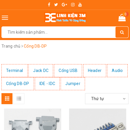
0
Toggle
navigation
Trang chủ
Cổng DB-DP
Terminal
Jack DC
Cổng USB
Header
Audio
Cổng DB-DP
IDE - IDC
Jumper
Thứ tự