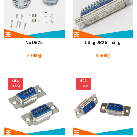
Vỏ DB25
Cổng DB25 Thẳng
3.000₫
3.500₫
40%
40%
GIẢM
GIẢM