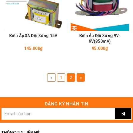
Biến Áp 3A Đối Xứng 15V
Biến Áp Đối Xứng 9V-
9V(850mA)
145.000₫
95.000₫
«
1
2
»
ĐĂNG KÝ NHẬN TIN
THÔNG TIN LIÊN HỆ