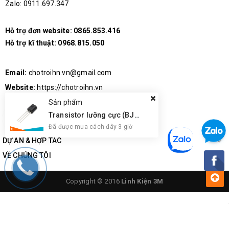
Zalo: 0911.697.347
Hỗ trợ đơn website:
0865.853.416
Hỗ trợ kĩ thuật:
0968.815.050
Email:
chotroihn.vn@gmail.com
Website:
https://chotroihn.vn
Sản phẩm
Transistor lưỡng cực (BJT) Onsemi BC547CBU NPN
Đã được mua cách đây 3 giờ
DỰ ÁN & HỢP TÁC
VỀ CHÚNG TÔI
Copyright © 2016
Linh Kiện 3M