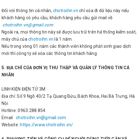
Đối với thông tin cá nhân,
chotroihn.vn
chỉ xóa đi dữ liệu này nếu
khách hàng có yêu cầu, khách hàng yêu cầu gửi mail về
chotroihn.vn@gmail.com
Ngoài ra, mọi thông tin này sẽ được lưu trữ trên hệ thống kiểm soát,
máy chủ của
chotroihn.vn
là 1 năm.
Nếu trong vòng 01 năm các thành viên không phát sinh giao dịch
mới thì công ty sẽ xóa các thông tin khách hàng.
5. ĐỊA CHỈ CỦA ĐƠN VỊ THU THẬP VÀ QUẢN LÝ THÔNG TIN CÁ
NHÂN
LINH KIỆN ĐIỆN TỬ 3M
Địa chỉ: Số 9 Ngõ 40/2 Tạ Quang Bửu, Bách Khoa, Hai Bà Trưng, Hà
Nội
Hotline: 0963.288.854
Email:
chotroihn.vn@gmail.com
Website:
https://www.chotroihn.vn/