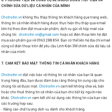
6. PHƯƠNG TIỆN VÀ CÔNG CỤ ĐỂ NGƯỜI DÙNG TIẾP CẬN VÀ
CHỈNH SỬA DỮ LIỆU CÁ NHÂN CỦA MÌNH
Chotroihn.vn
không thu thập thông tin khách hàng qua trang web,
thông tin cá nhân khách hàng được thực hiện thu thập qua email
liên hệ theo đơn đặt mua sản phẩm, dịch vụ gửi về hộp mail của
chúng tôi:
chotroihn.vn@gmail.com
hoặc số điện thoại liên hệ đặt
mua sản phẩm gọi về 0963.288.854. Bạn có thể liên hệ địa chỉ email
cùng số điện thoại trên để yêu cầu Linh Kiện 3M chỉnh sửa dữ liệu cá
nhân của mình.
7. CAM KẾT BẢO MẬT THÔNG TIN CÁ NHÂN KHÁCH HÀNG
Chotroihn.vn
đặt việc bảo vệ thông tin cá nhân của bạn là quan
trọng hàng đầu, bạn được đảm bảo rằng thông tin cung cấp cho
chúng tôi sẽ được mật.
Chotroihn.vn
cam kết không chia sẻ, bán
hoặc cho thuê thông tin cá nhân của bạn cho bất kỳ người nào
khác.
Chotroihn.vn
cam kết chỉ sử dụng các thông tin của bạn vào
các trường hợp sau:
- Nâng cao chất lượng dịch vụ dành cho khách hàng