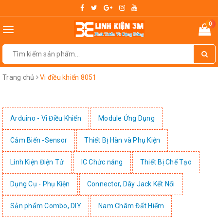
0
Toggle
navigation
Trang chủ
Vi điều khiển 8051
Arduino - Vi Điều Khiển
Module Ứng Dụng
Cảm Biến -Sensor
Thiết Bị Hàn và Phụ Kiện
Linh Kiện Điện Tử
IC Chức năng
Thiết Bị Chế Tạo
Dụng Cụ - Phụ Kiện
Connector, Dây Jack Kết Nối
Sản phẩm Combo, DIY
Nam Châm Đất Hiếm