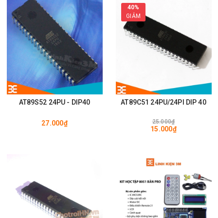
40%
GIẢM
AT89S52 24PU - DIP40
AT89C51 24PU/24PI DIP 40
25.000₫
27.000₫
15.000₫