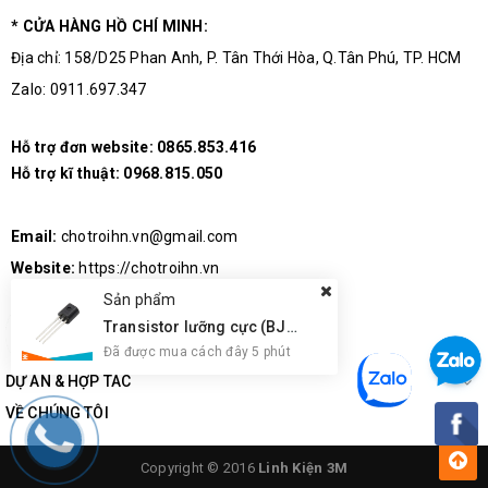
* CỬA HÀNG HỒ CHÍ MINH:
Địa chỉ: 158/D25 Phan Anh, P. Tân Thới Hòa, Q.Tân Phú, TP. HCM
Zalo: 0911.697.347
Hỗ trợ đơn website:
0865.853.416
Hỗ trợ kĩ thuật:
0968.815.050
Email:
chotroihn.vn@gmail.com
Website:
https://chotroihn.vn
Sản phẩm
Transistor lưỡng cực (BJT) Onsemi BC547CBU NPN
Đã được mua cách đây 5 phút
DỰ ÁN & HỢP TÁC
VỀ CHÚNG TÔI
Copyright © 2016
Linh Kiện 3M