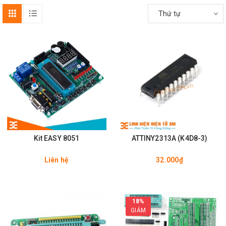
Thứ tự
Kit EASY 8051
ATTINY2313A (K4D8-3)
Liên hệ
32.000₫
18%
GIẢM