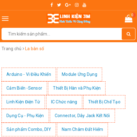
0
Toggle
navigation
Trang chủ
La bàn số
Arduino - Vi Điều Khiển
Module Ứng Dụng
Cảm Biến -Sensor
Thiết Bị Hàn và Phụ Kiện
Linh Kiện Điện Tử
IC Chức năng
Thiết Bị Chế Tạo
Dụng Cụ - Phụ Kiện
Connector, Dây Jack Kết Nối
Sản phẩm Combo, DIY
Nam Châm Đất Hiếm