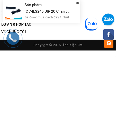
Sản phẩm
IC 74LS245 DIP 20 Chân cắm
Đã được mua cách đây 1 phút
DỰ ÁN & HỢP TÁC
VỀ CHÚNG TÔI
Copyright © 2016
Linh Kiện 3M