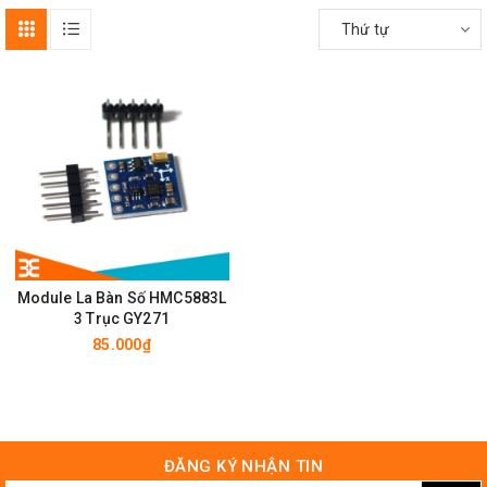
Thứ tự
Module La Bàn Số HMC5883L
3 Trục GY271
85.000₫
ĐĂNG KÝ NHẬN TIN