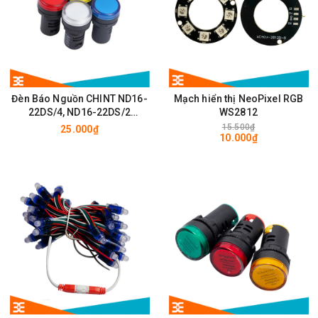
Đèn Báo Nguồn CHINT ND16-
Mạch hiển thị NeoPixel RGB
22DS/4, ND16-22DS/2
WS2812
220VAC, 24V - D22mm Cho Tủ
15.500₫
25.000₫
10.000₫
Điện