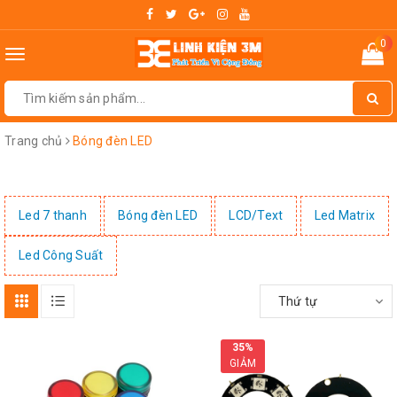
0
Toggle
navigation
Trang chủ
Bóng đèn LED
Led 7 thanh
Bóng đèn LED
LCD/Text
Led Matrix
Led Công Suất
Thứ tự
35%
GIẢM