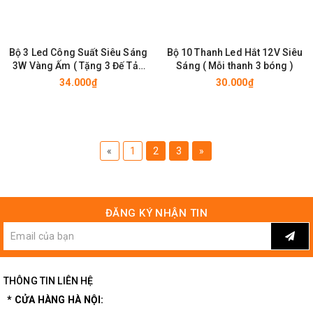
Bộ 3 Led Công Suất Siêu Sáng
Bộ 10 Thanh Led Hắt 12V Siêu
3W Vàng Ấm ( Tặng 3 Đế Tản
Sáng ( Mỗi thanh 3 bóng )
Nhiệt - Chưa Hàn )
34.000₫
30.000₫
«
1
2
3
»
ĐĂNG KÝ NHẬN TIN
THÔNG TIN LIÊN HỆ
* CỬA HÀNG HÀ NỘI: