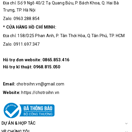
Địa chỉ: Số 9 Ngõ 40/2 Tạ Quang Bửu, P. Bách Khoa, Q. Hai Bà
Trưng, TP. Hà Nội
Zalo: 0963.288.854
* CỬA HÀNG HỒ CHÍ MINH:
Địa chỉ: 158/D25 Phan Anh, P. Tân Thới Hòa, Q.Tân Phú, TP. HCM
Zalo: 0911.697.347
Hỗ trợ đơn website:
0865.853.416
Hỗ trợ kĩ thuật:
0968.815.050
Email:
chotroihn.vn@gmail.com
Website:
https://chotroihn.vn
DỰ ÁN & HỢP TÁC
VỀ CHÚNG TÔI