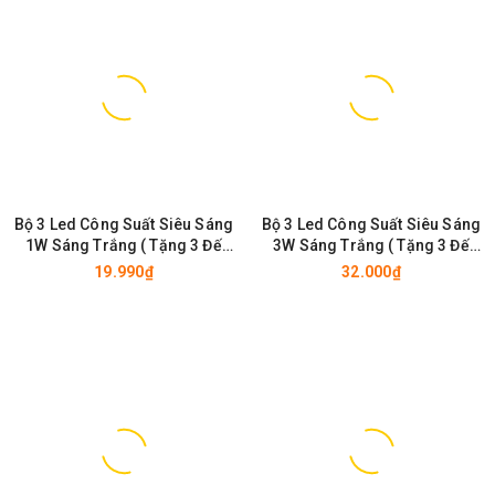
Bộ 3 Led Công Suất Siêu Sáng
Bộ 3 Led Công Suất Siêu Sáng
1W Sáng Trắng ( Tặng 3 Đế
3W Sáng Trắng ( Tặng 3 Đế
Tản Nhiệt - Chưa Hàn )
Tản Nhiệt - Chưa Hàn )
19.990₫
32.000₫