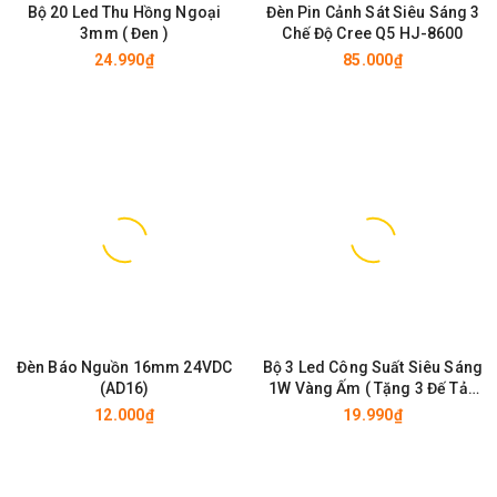
Bộ 20 Led Thu Hồng Ngoại
Đèn Pin Cảnh Sát Siêu Sáng 3
3mm ( Đen )
Chế Độ Cree Q5 HJ-8600
24.990₫
85.000₫
Đèn Báo Nguồn 16mm 24VDC
Bộ 3 Led Công Suất Siêu Sáng
(AD16)
1W Vàng Ấm ( Tặng 3 Đế Tản
Nhiệt - Chưa Hàn )
12.000₫
19.990₫