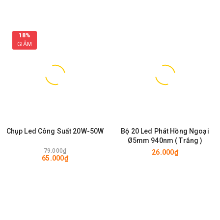
18%
GIẢM
Chụp Led Công Suất 20W-50W
Bộ 20 Led Phát Hồng Ngoại
Ø5mm 940nm ( Trắng )
79.000₫
26.000₫
65.000₫