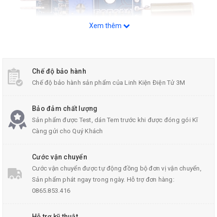
Xem thêm
Chế độ bảo hành
Chế độ bảo hành sản phẩm của Linh Kiện Điện Tử 3M
Module Cảm Biến Góc Nghiêng 2 Kênh SW520D
Bảo đảm chất lượng
Sản phẩm được Test, dán Tem trước khi được đóng gói Kĩ
Thông Số Kỹ Thuật Module SW520D
Càng gửi cho Quý Khách
Điện áp: 3.3~12VDC
Cước vận chuyển
IC: LM393.
Cước vận chuyển được tự động đồng bộ đơn vị vận chuyển,
2 cảm biến: SW-520
Sản phẩm phát ngay trong ngày. Hỗ trợ đơn hàng:
Tín hiệu: Digital TTL.
0865.853.416
Kích thước PCB: 32x17mm.
Hỗ trợ kỹ thuật