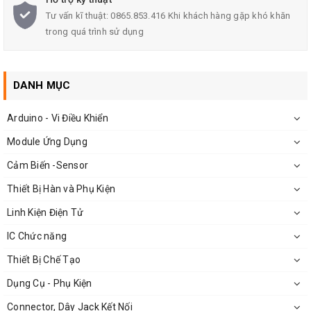
Thứ tự chân:
Tư vấn kĩ thuật: 0865.853.416 Khi khách hàng gặp khó khăn
AO: Tín hiệu Analog
trong quá trình sử dụng
DO: Tín hiệu ra 0.1
GND
DANH MỤC
VCC: 3.3-5V
Arduino - Vi Điều Khiển
Module Ứng Dụng
Cảm Biến -Sensor
Thiết Bị Hàn và Phụ Kiện
Linh Kiện Điện Tử
IC Chức năng
Thiết Bị Chế Tạo
Dụng Cụ - Phụ Kiện
Connector, Dây Jack Kết Nối