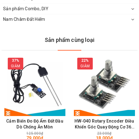
Mặt Bên Module Cảm Biến Góc Nghiêng 2 Kênh SW520D
Sản phẩm Combo, DIY
Nam Châm Đất Hiếm
Sản phẩm cùng loại
37%
22%
GIẢM
GIẢM
Kích Thước Thực Tế Module Cảm Biến Góc Nghiêng 2 Kênh
Cảm Biến Đo Độ Ẩm Đất Đầu
HW-040 Rotary Encoder Điều
SW520D
Dò Chống Ăn Mòn
Khiển Góc Quay Động Cơ 360
Độ - Tay cầm ngắn
125.000₫
23.000₫
79.000₫
18.000₫