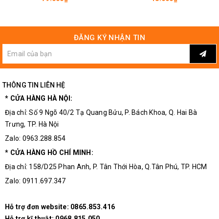
ĐĂNG KÝ NHẬN TIN
THÔNG TIN LIÊN HỆ
* CỬA HÀNG HÀ NỘI:
Địa chỉ: Số 9 Ngõ 40/2 Tạ Quang Bửu, P. Bách Khoa, Q. Hai Bà
Trưng, TP. Hà Nội
Zalo: 0963.288.854
Sơ Đồ Kết Nối Module Cảm Biến Góc Nghiêng 2 Kênh
* CỬA HÀNG HỒ CHÍ MINH:
SW520D
Địa chỉ: 158/D25 Phan Anh, P. Tân Thới Hòa, Q.Tân Phú, TP. HCM
Zalo: 0911.697.347
Hỗ trợ đơn website:
0865.853.416
Hỗ trợ kĩ thuật:
0968.815.050