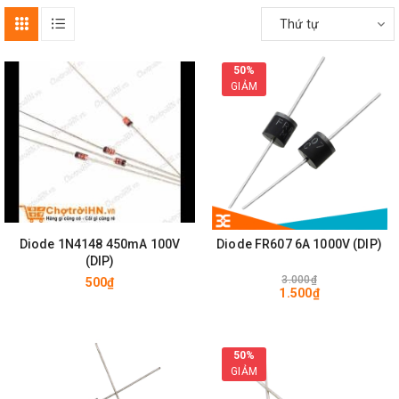
Thứ tự
50%
GIẢM
Diode 1N4148 450mA 100V
Diode FR607 6A 1000V (DIP)
(DIP)
3.000₫
500₫
1.500₫
50%
GIẢM