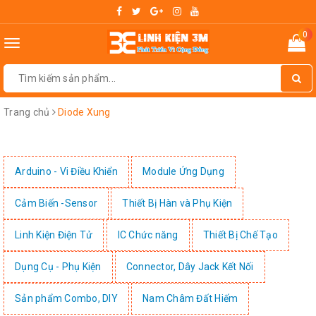
0
Toggle
navigation
Trang chủ
Diode Xung
Arduino - Vi Điều Khiển
Module Ứng Dụng
Cảm Biến -Sensor
Thiết Bị Hàn và Phụ Kiện
Linh Kiện Điện Tử
IC Chức năng
Thiết Bị Chế Tạo
Dụng Cụ - Phụ Kiện
Connector, Dây Jack Kết Nối
Sản phẩm Combo, DIY
Nam Châm Đất Hiếm