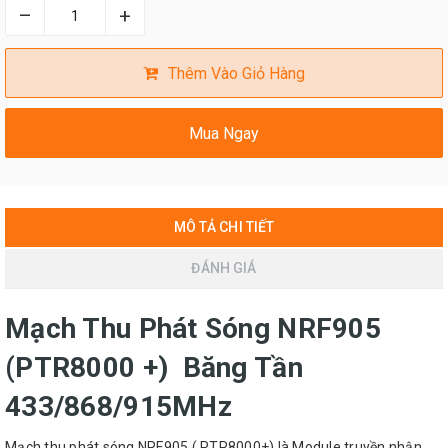
–
+
Thêm Vào Giỏ Hàng
Mua Ngay
MÔ TẢ CHI TIẾT
ĐÁNH GIÁ
Mạch Thu Phát Sóng NRF905
(PTR8000 +) Băng Tần
433/868/915MHz
Mạch thu phát sóng NRF905 ( PTR8000+) là Module truyền nhận