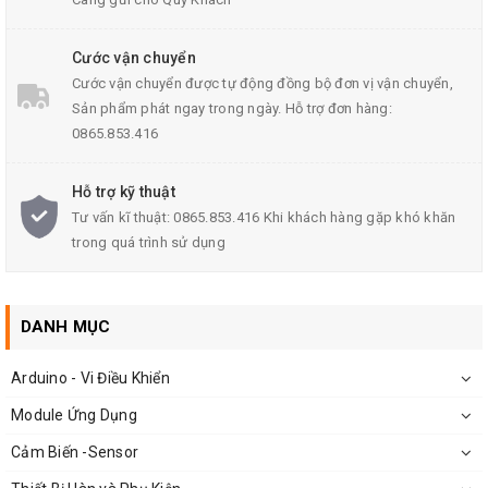
Cước vận chuyển
Cước vận chuyển được tự động đồng bộ đơn vị vận chuyển,
Sản phẩm phát ngay trong ngày. Hỗ trợ đơn hàng:
0865.853.416
MODULE THU PHÁT SÓNG NRF905 ( PTR8000+)
Hỗ trợ kỹ thuật
Tư vấn kĩ thuật: 0865.853.416 Khi khách hàng gặp khó khăn
THÔNG SỐ KỸ THUẬT MODULE
trong quá trình sử dụng
NRF905 ( PTR8000+)
- Tần số hoạt động: 433/ 868/ 915 MHz
DANH MỤC
- Chế độ điều chế : GMSK/ FSK
Arduino - Vi Điều Khiển
- Điện áp hoạt động: 1.9 - 3.6V
Module Ứng Dụng
- Số kênh: 170 kênh hỗ trợ nhảy tần
Cảm Biến -Sensor
- Khoảng cách truyền: Lên tới 1000 mét