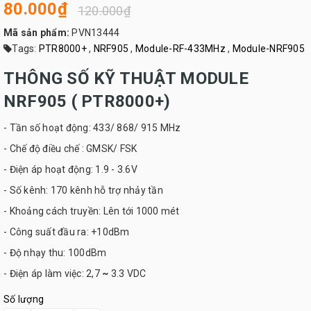
80.000₫
120.000₫
Mã sản phẩm:
PVN13444
Tags:
PTR8000+
,
NRF905
,
Module-RF-433MHz
,
Module-NRF905
THÔNG SỐ KỸ THUẬT MODULE
NRF905 ( PTR8000+)
- Tần số hoạt động: 433/ 868/ 915 MHz
- Chế độ điều chế : GMSK/ FSK
- Điện áp hoạt động: 1.9 - 3.6V
- Số kênh: 170 kênh hỗ trợ nhảy tần
- Khoảng cách truyền: Lên tới 1000 mét
- Công suất đầu ra: +10dBm
- Độ nhạy thu: 100dBm
- Điện áp làm việc: 2,7
~
3.3 VDC
Số lượng