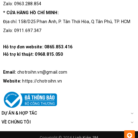
Zalo: 0963.288.854
* CỬA HÀNG HỒ CHÍ MINH:
Địa chỉ: 158/D25 Phan Anh, P. Tân Thới Hòa, Q.Tân Phú, TP. HCM
Zalo: 0911.697.347
Hỗ trợ đơn website:
0865.853.416
Hỗ trợ kĩ thuật:
0968.815.050
SƠ ĐỒ CHÂN NRF905 PTR8000+
Email:
chotroihn.vn@gmail.com
Website:
https://chotroihn.vn
CẤU HÌNH CHÂN MODULE
NRF905 PTR8000+
DỰ ÁN & HỢP TÁC
Mạch giao tiếp với vi điều khiển ( như Arduino) qua giao tiếp SPI:
VỀ CHÚNG TÔI
- VCC: Nguồn cấp ( 3.3 V)
Tuyệt đối không cấp (5V)
để tránh cháy
chip
Copyright © 2016
Linh Kiện 3M