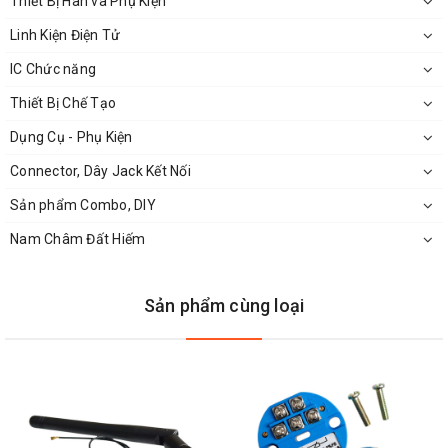
Thiết Bị Hàn và Phụ Kiện
- Công suất đầu ra: +10dBm
Linh Kiện Điện Tử
- Độ nhạy thu: 100dBm
IC Chức năng
- Điện áp làm việc: 2,7
~
3.3 VDC
Thiết Bị Chế Tạo
Dụng Cụ - Phụ Kiện
Connector, Dây Jack Kết Nối
Sản phẩm Combo, DIY
Nam Châm Đất Hiếm
Sản phẩm cùng loại