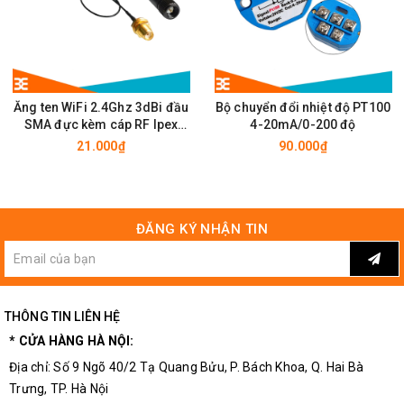
Ăng ten WiFi 2.4Ghz 3dBi đầu
Bộ chuyển đổi nhiệt độ PT100
SMA đực kèm cáp RF Ipex
4-20mA/0-200 độ
10cm
21.000₫
90.000₫
KÍCH THƯỚC MẠCH THU PHÁT SÓNG NRF905
ĐĂNG KÝ NHẬN TIN
THÔNG TIN LIÊN HỆ
* CỬA HÀNG HÀ NỘI:
Địa chỉ: Số 9 Ngõ 40/2 Tạ Quang Bửu, P. Bách Khoa, Q. Hai Bà
Trưng, TP. Hà Nội