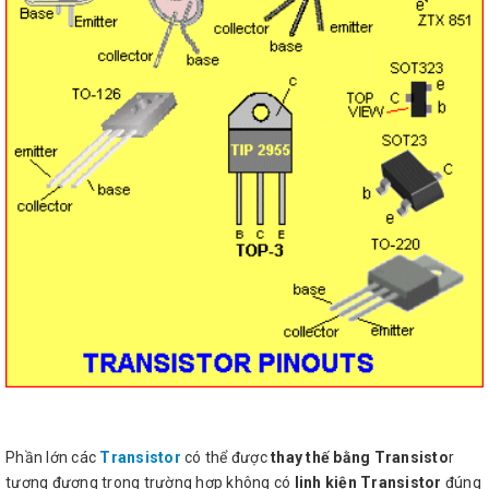
Phần lớn các
Transistor
có thể được
thay thế bằng Transisto
r
tương đương trong trường hợp không có
linh kiện Transistor
đúng