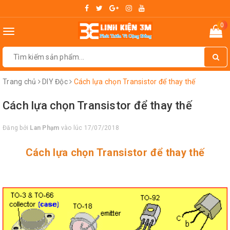
0
Toggle
navigation
Trang chủ
DIY Độc
Cách lựa chọn Transistor để thay thế
Cách lựa chọn Transistor để thay thế
Đăng bởi
Lan Phạm
vào lúc 17/07/2018
Cách lựa chọn Transistor để thay thế