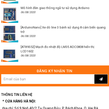
Mô hình đèn giao thông ngã tư sử dụng Arduino
06/08/2020
[ArduinoNano] Xe dò line 3 bánh sử dụng 8 cảm biến quang
trở
06/08/2020
[AT89S52] Mạch đo nhiệt độ LM35 ADC0808 hiển thị
LCD1602
06/08/2020
ĐĂNG KÝ NHẬN TIN
THÔNG TIN LIÊN HỆ
* CỬA HÀNG HÀ NỘI:
Địa chỉ: Số 9 Ngõ 40/2 Tạ Quang Bửu, P. Bách Khoa, Q. Hai Bà