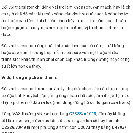
Đối với transistor chỉ đóng vai trò làm khóa (chuyển mạch, hay là chỉ
chạy ở chế độ bật tắt) mà không cần đòi hỏi quá cao về dòng hoặc
áp, hoăc cao tần… thì chỉ cần chọn bừa transistor cùng loại thuận
hoặc ngược và xoay người nó lại theo đúng vị trí chân là được là
được.
Đối với transistor công suất thì phải chọn loại có công suất bằng
hoặc cao hơn. Trường hợp nếu nó bắt cặp với một hoặc nhiều
transistor khác thì bạn phải chọn cặp khác tương đương hoặc công
suất lớn hơn để thay.
Ví dụ trong mạch âm thanh:
Đối với transistor trong các âm ly: thì phải chọn các cặp tương ứng
có đặc tính khuyếch đại gần giống nhau nhất sẽ giảm được độ méo
điện áp chênh ở đầu ra loa (nên dùng đồng hồ có đo gain của trans).
Tầng VAS thường VNese hay dùng
C2383
/
A1013
, đôi này không
tốt lắm nên chọn đôi nào tần số cao và gain lớn sẽ hay hơn như
C2229/A949
là một phương án tốt; còn
C2073
thay bằng
C4793/