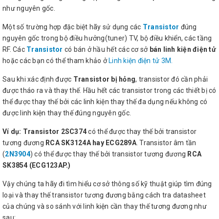
như nguyên gốc.
Một số trường hợp đặc biệt hãy sử dụng các
Transistor
đúng
nguyên gốc trong bộ điều hưởng(tuner) TV, bộ điều khiển, các tầng
RF. Các
Transistor
có bán ở hầu hết các cơ sở
bán linh kiện điện tử
hoặc các bạn có thể tham khảo ở
Linh kiện điện tử 3M.
Sau khi xác định được
Transistor bị hỏng
, transistor đó cần phải
được tháo ra và thay thế. Hầu hết các transistor trong các thiết bị có
thể được thay thế bởi các linh kiện thay thế đa dụng nếu không có
được linh kiện thay thế đúng nguyên gốc.
Ví dụ:
Transistor 2SC374
có thể được thay thế bởi transistor
tương đương
RCA SK3124A hay ECG289A
. Transistor âm tần
(
2N3904
) có thể được thay thế bởi transistor tương đương
RCA
SK3854 (ECG123AP.)
Vậy chúng ta hãy đi tìm hiểu cơ sở thông số kỹ thuật giúp tìm đúng
loại và thay thế transistor tương đương bằng cách tra datasheet
của chúng và so sánh với linh kiện cần thay thế tương đương như
sau: