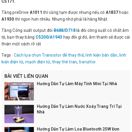
C5171.
Tầng preDrive
A1011
thì cũng tạm được nhưng nếu có
A1837
hoặc
A1930
thì ngon hơn nhiều. Nhưng nhớ phải là hàng Nhật.
Tầng Công suất output đôi
B688
/
D718
là đôi công suất có chất âm
tệ, bạn thay bằng
C5200/A1943
hay đôi gì đó, âm thanh sẽ được cải
thiện một cách rõ rệt.
Tags :
Cách lựa chọn Transistor để thay thế
,
linh kiện bán dẫn
,
linh
kiện điện tử
,
mạch điện tử
,
thay thé tran
,
tranzitor
BÀI VIẾT LIÊN QUAN
Hướng Dẫn Tự Làm Máy Tính Mini Tại Nhà
Hướng Dẫn Tự Làm Nước Xoáy Trang Trí Tại
Nhà
Hướng Dẫn Tự Làm Loa Bluetooth 20W Đơn