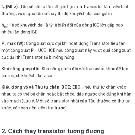
f
(Mhz):
Tấn số cắt là tần số giới hạn mà Transistor làm việc bình
T
thường, vượt quá tần số này thì độ khuyếch đại của giảm .
h
:
Hệ số khuyếch đại là tỷ lệ biến đổi của dòng ICE lớn gấp bao
fe
nhiêu lần dòng IBE
P
max (W):
Công xuất cực đại khi hoat động Transistor tiêu tán
c
một công xuất P = UCE . ICE nếu công xuất này vượt quá công xuất
cực đại thì Transistor sẽ bị nóng hỏng.
Khả năng ghép đôi:
Khả năng ghép đôi với transistor khác để tạo
các mạch khuếch đại visai..
Kiểu đóng vỏ và Thứ tự chân: BCE; EBC…
nếu thứ tự chân khác
nhau ta có thể bẻ chân hoặc bặt chéo, đảo ngược cho đúng khi hàn
vào mạch (Lưu ý: Một số transistor nhái của Tàu thường có thứ tự
khác, các bạn nên kiểm tra trước)
2. Cách thay transistor tương đương