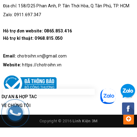
Địa chỉ: 158/D25 Phan Anh, P. Tân Thới Hòa, Q.Tân Phú, TP. HCM
Zalo: 0911.697.347
Hỗ trợ đơn website:
0865.853.416
Hỗ trợ kĩ thuật:
0968.815.050
Email:
chotroihn.vn@gmail.com
Website:
https://chotroihn.vn
DỰ ÁN & HỢP TÁC
VỀ CHÚNG TÔI
Copyright © 2016
Linh Kiện 3M