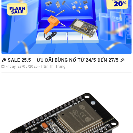
🎉 SALE 25.5 – ƯU ĐÃI BÙNG NỔ TỪ 24/5 ĐẾN 27/5 🎉
Friday, 23/05/2025 - Trần Thị Trang