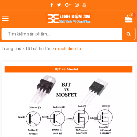
0
Toggle
navigation
Trang chủ
Tất cả tin tức
mach dien tu