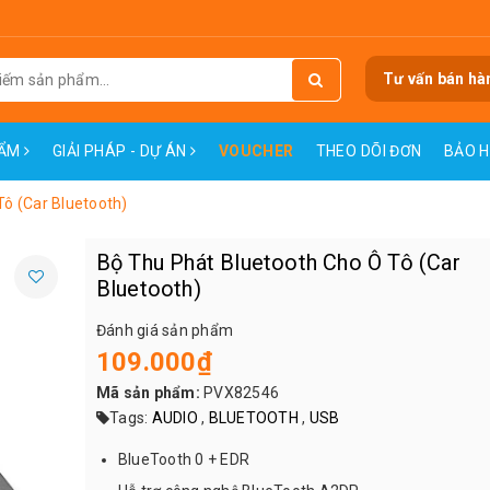
Tư vấn bán hà
HẨM
GIẢI PHÁP - DỰ ÁN
VOUCHER
THEO DÕI ĐƠN
BẢO 
Tô (Car Bluetooth)
Bộ Thu Phát Bluetooth Cho Ô Tô (Car
Bluetooth)
Đánh giá sản phẩm
109.000₫
Mã sản phẩm:
PVX82546
Tags:
AUDIO
,
BLUETOOTH
,
USB
BlueTooth 0 + EDR