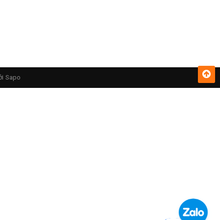
ởi
Sapo