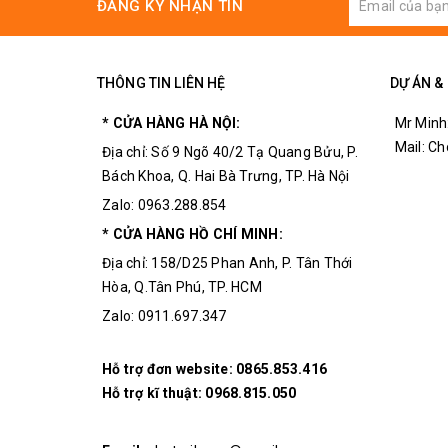
ĐĂNG KÝ NHẬN TIN
Có thể thu nhận tín hiệu trong bán kính 10m
THÔNG TIN LIÊN HỆ
DỰ ÁN &
* CỬA HÀNG HÀ NỘI:
Mr Minh
Mail: C
Địa chỉ: Số 9 Ngõ 40/2 Tạ Quang Bửu, P.
Bách Khoa, Q. Hai Bà Trưng, TP. Hà Nội
Zalo: 0963.288.854
* CỬA HÀNG HỒ CHÍ MINH:
Địa chỉ: 158/D25 Phan Anh, P. Tân Thới
Hòa, Q.Tân Phú, TP. HCM
Zalo: 0911.697.347
Hỗ trợ đơn website:
0865.853.416
Hỗ trợ kĩ thuật:
0968.815.050