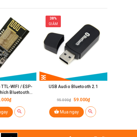
38%
27%
GIẢM
GIẢM
 TTL-WIFI / ESP-
USB Audio Bluetooth 2.1
Module
hích Bluetooth
C06
.000₫
59.000₫
95.000₫
150.0
ngay
Mua ngay
Mu