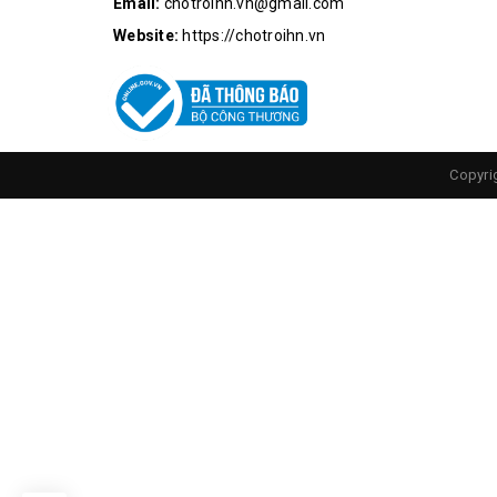
Email:
chotroihn.vn@gmail.com
Website:
https://chotroihn.vn
Các Tính Năn
Hộp sản phẩm bao gồm
Copyri
1 x USB BlueTooth receive
1 x Jack 2 đầu cắm 3.5mm
1 dây cắm Micro USB