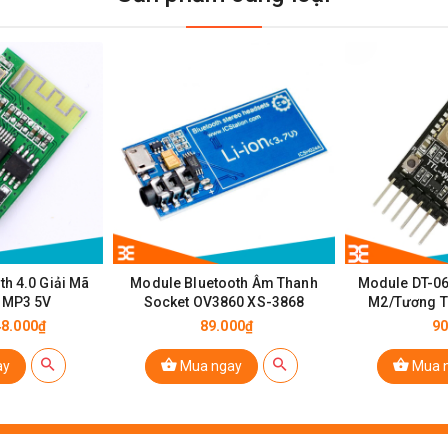
u Phát Bluetooth Cho Ô Tô
h 4.0 Giải Mã
Module Bluetooth Âm Thanh
Module DT-06
 MP3 5V
Socket OV3860 XS-3868
M2/Tương T
H
48.000₫
89.000₫
90
ay
Mua ngay
Mua 