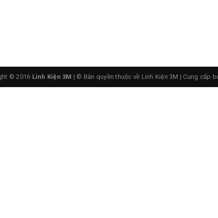
g Bộ Thu Phát Bluetooth Cho Ô Tô
ght © 2016
Linh Kiện 3M
| © Bản quyền thuộc về Linh Kiện 3M
|
Cung cấp b