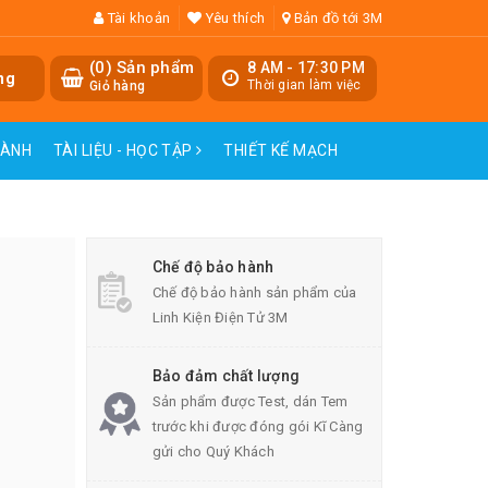
Tài khoản
Yêu thích
Bản đồ tới 3M
(
0
) Sản phẩm
8 AM - 17:30 PM
ng
Thời gian làm việc
Giỏ hàng
HÀNH
TÀI LIỆU - HỌC TẬP
THIẾT KẾ MẠCH
Chế độ bảo hành
Chế độ bảo hành sản phẩm của
Linh Kiện Điện Tử 3M
Bảo đảm chất lượng
Sản phẩm được Test, dán Tem
trước khi được đóng gói Kĩ Càng
gửi cho Quý Khách