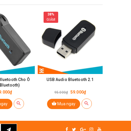
38%
27%
GIẢM
GIẢM
Bluetooth Cho Ô
USB Audio Bluetooth 2.1
Module
 Bluetooth)
9.000₫
59.000₫
95.000₫
150.0
ngay
Mua ngay
Mu