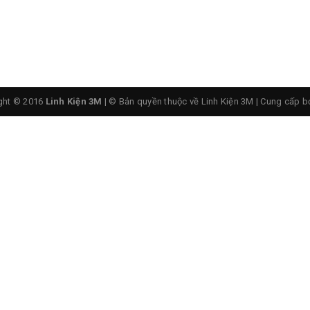
ule Bluetooth 4.0 Giải MÃ Âm Thanh MP3 5V
ght © 2016
Linh Kiện 3M
| © Bản quyền thuộc về Linh Kiện 3M
|
Cung cấp b