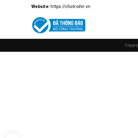
Website:
https://chotroihn.vn
Kích Thước Thực Tế
Mod
Copyri