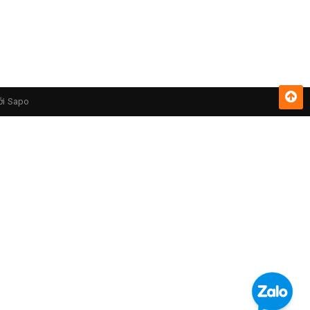
ởi
Sapo