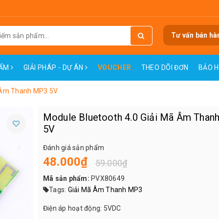
Tư vấn bán hà
HẨM
GIẢI PHÁP - DỰ ÁN
VOUCHER
THEO DÕI ĐƠN
BẢO 
ã Âm Thanh MP3 5V
Module Bluetooth 4.0 Giải Mã Âm Than
5V
Đánh giá sản phẩm
48.000₫
59.000₫
Mã sản phẩm:
PVX80649
Tags:
Giải Mã Âm Thanh MP3
Điện áp hoạt động: 5VDC