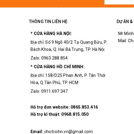
Khối lượng: 20g
THÔNG TIN LIÊN HỆ
DỰ ÁN &
* CỬA HÀNG HÀ NỘI:
Mr Minh
Mail: C
Địa chỉ: Số 9 Ngõ 40/2 Tạ Quang Bửu, P.
Bách Khoa, Q. Hai Bà Trưng, TP. Hà Nội
Zalo: 0963.288.854
* CỬA HÀNG HỒ CHÍ MINH:
Địa chỉ: 158/D25 Phan Anh, P. Tân Thới
Hòa, Q.Tân Phú, TP. HCM
Zalo: 0911.697.347
Hỗ trợ đơn website:
0865.853.416
Hỗ trợ kĩ thuật:
0968.815.050
Email:
chotroihn.vn@gmail.com