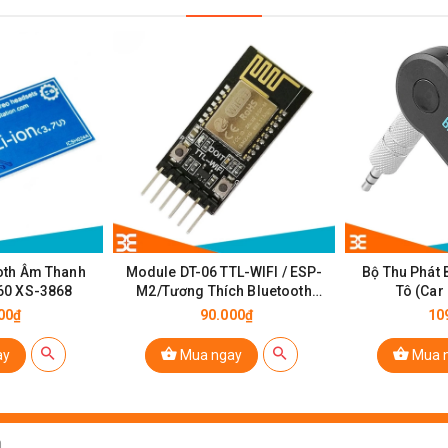
ooth 4.0 Giải MÃ Âm Thanh MP3 5V
oth Âm Thanh
Module DT-06 TTL-WIFI / ESP-
Bộ Thu Phát 
60 XS-3868
M2/Tương Thích Bluetooth
Tô (Car
HC06
00₫
90.000₫
10
ay
Mua ngay
Mua 
mm