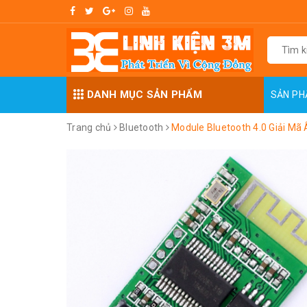
DANH MỤC SẢN PHẨM
SẢN P
Trang chủ
Bluetooth
Module Bluetooth 4.0 Giải M