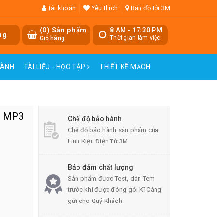
Tài khoản
Yêu thích
Bản đồ tới 3M
(
0
) Sản phẩm
8 AM - 17:30 PM
ng
Thời gian làm việc
Giỏ hàng
HÀNH
TÀI LIỆU - HỌC TẬP
THIẾT KẾ MẠCH
h MP3
Chế độ bảo hành
Chế độ bảo hành sản phẩm của
Linh Kiện Điện Tử 3M
Bảo đảm chất lượng
Sản phẩm được Test, dán Tem
trước khi được đóng gói Kĩ Càng
gửi cho Quý Khách