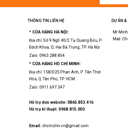
Thứ tự chân: STATE RXD TXD GND VCC
Tốc Độ Hỗ Trợ: 200，2400，4800，9600,1
THÔNG TIN LIÊN HỆ
DỰ ÁN &
Kích thước Module: 28mm x 15 mm x 2.35mm
* CỬA HÀNG HÀ NỘI:
Mr Minh
Dòng hoạt động: 20-30mA
Mail: C
Địa chỉ: Số 9 Ngõ 40/2 Tạ Quang Bửu, P.
Tần số: 2.4GHz ISM band
Bách Khoa, Q. Hai Bà Trưng, TP. Hà Nội
Tốc độ:
Zalo: 0963.288.854
Asynchronous: 2.1Mbps(Max)/160kbps
* CỬA HÀNG HỒ CHÍ MINH:
Synchronous: 1Mbps/1Mbps
Địa chỉ: 158/D25 Phan Anh, P. Tân Thới
Bảo mật: Authentication and encryption
Hòa, Q.Tân Phú, TP. HCM
Zalo: 0911.697.347
Giao tiếp:
Bluetooth
serial port
Nhiệt độ làm việc: -20 ~ +75 Độ C
Hỗ trợ đơn website:
0865.853.416
Cấu hình mặc định:
Hỗ trợ kĩ thuật:
0968.815.050
9600 baud rate, N, 8, 1
Email:
chotroihn.vn@gmail.com