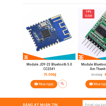
19%
GIẢM
Module JDY-23 Bluetooth 5.0
Module Bluetoot
CC2541
Âm Thanh
75.000₫
59.000₫
Thông Số Kỹ Thuật
HC06
Mua ngay
Mua ng
Cấu hình Slaver là cấu hình ban đầu, không th
Sử dụng chip CSR Bluetooth V2.0
Điện áp sử cho 3.3V ( Hỗ trợ IC ổn áp đầu vào
ĐĂNG KÝ NHẬN TIN