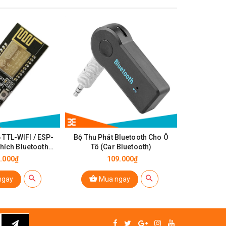
38%
GIẢM
 TTL-WIFI / ESP-
Bộ Thu Phát Bluetooth Cho Ô
USB Audi
hích Bluetooth
Tô (Car Bluetooth)
C06
.000₫
109.000₫
95.0
ngay
Mua ngay
Mu