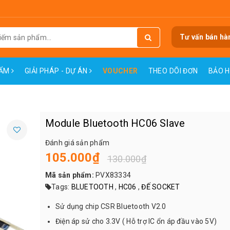
Tư vấn bán hà
HẨM
GIẢI PHÁP - DỰ ÁN
VOUCHER
THEO DÕI ĐƠN
BẢO 
Module Bluetooth HC06 Slave
Đánh giá sản phẩm
105.000₫
130.000₫
Mã sản phẩm:
PVX83334
Tags:
BLUETOOTH
,
HC06
,
ĐẾ SOCKET
Sử dụng chip CSR Bluetooth V2.0
Điện áp sử cho 3.3V ( Hỗ trợ IC ổn áp đầu vào 5V)