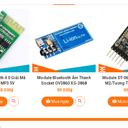
h 4.0 Giải Mã
Module Bluetooth Âm Thanh
Module DT-06
 MP3 5V
Socket OV3860 XS-3868
M2/Tương T
H
48.000₫
89.000₫
90
ay
Mua ngay
Mua 
ay đổi được
 5V)