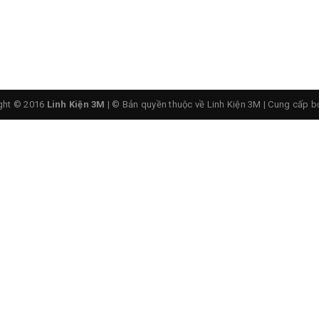
ght © 2016
Linh Kiện 3M
| © Bản quyền thuộc về Linh Kiện 3M
|
Cung cấp b