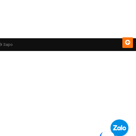
ởi
Sapo