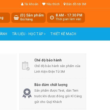
Tài khoản
Yêu thích
Bản đồ tới 3M
(
0
) Sản phẩm
8 AM - 17:30 PM
ng
Thời gian làm việc
Giỏ hàng
HÀNH
TÀI LIỆU - HỌC TẬP
THIẾT KẾ MẠCH
Chế độ bảo hành
Chế độ bảo hành sản phẩm của
Linh Kiện Điện Tử 3M
Bảo đảm chất lượng
Sản phẩm được Test, dán Tem
trước khi được đóng gói Kĩ Càng
gửi cho Quý Khách