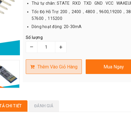
Thứ tự chân: STATE RXD TXD GND VCC WAKEU
Tốc Độ Hỗ Trợ: 200，2400，4800，9600,19200，3
57600，115200
Dòng hoạt động: 20-30mA
Số lượng
–
+
Thêm Vào Giỏ Hàng
Mua Ngay
TẢ CHI TIẾT
ĐÁNH GIÁ