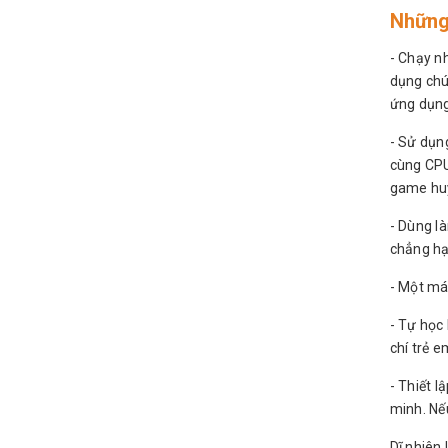
Những
- Chạy nh
dụng chú
ứng dụng
- Sử dụn
cùng CPU
game huyề
- Dùng l
chẳng hạ
- Một má
- Tự học
chí trẻ 
- Thiết l
minh. Nếu
Dĩ nhiên 