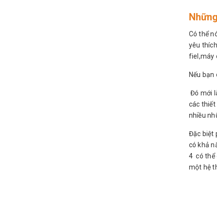
Những
Có thể n
yêu thíc
fiel,máy 
Nếu bạn c
Đó mới l
các thiết
nhiều nh
Đặc biệt 
có khả n
4 có thể 
một hệ t