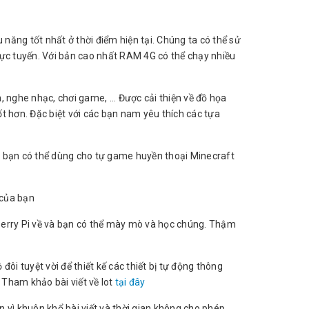
 năng tốt nhất ở thời điểm hiện tại. Chúng ta có thể sử
rực tuyến. Với bản cao nhất RAM 4G có thể chạy nhiều
 nghe nhạc, chơi game, ... Được cải thiện về đồ họa
t hơn. Đặc biệt với các bạn nam yêu thích các tựa
ụ bạn có thể dùng cho tự game huyền thoại Minecraft
 của bạn
berry Pi về và bạn có thể mày mò và học chúng. Thậm
ộ đôi tuyệt vời để thiết kế các thiết bị tự động thông
 Tham khảo bài viết về Iot
tại đây
n vì khuôn khổ bài viết và thời gian không cho phép