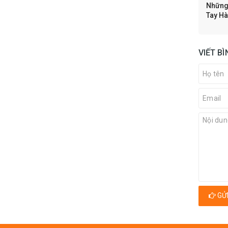
Những
Tay Hà
VIẾT B
GỬI