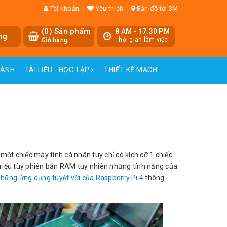
Tài khoản
Yêu thích
Bản đồ tới 3M
(
0
) Sản phẩm
8 AM - 17:30 PM
ng
Thời gian làm việc
Giỏ hàng
HÀNH
TÀI LIỆU - HỌC TẬP
THIẾT KẾ MẠCH
ột chiếc máy tính cá nhân tuy chỉ có kích cỡ 1 chiếc
5 triệu tùy phiên bản RAM tuy nhiên những tính năng của
hững ứng dụng tuyệt vời của Raspberry Pi 4
thông