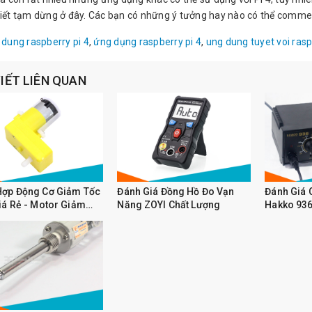
viết tạm dừng ở đây. Các bạn có những ý tưởng hay nào có thể commen
 dung raspberry pi 4
,
ứng dụng raspberry pi 4
,
ung dung tuyet voi rasp
VIẾT LIÊN QUAN
Hợp Động Cơ Giảm Tốc
Đánh Giá Đồng Hồ Đo Vạn
Đánh Giá 
iá Rẻ - Motor Giảm
Năng ZOYI Chất Lượng
Hakko 93