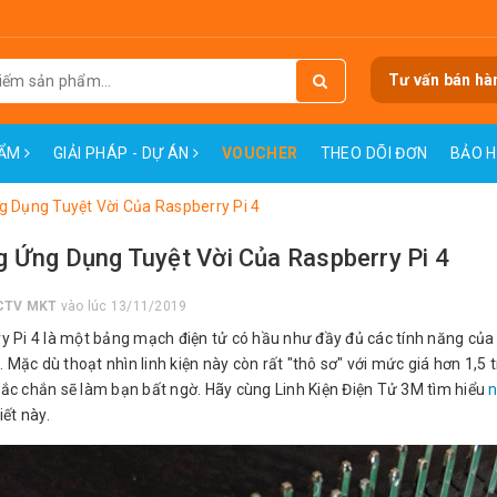
Tư vấn bán hà
HẨM
GIẢI PHÁP - DỰ ÁN
VOUCHER
THEO DÕI ĐƠN
BẢO 
 Dụng Tuyệt Vời Của Raspberry Pi 4
 Ứng Dụng Tuyệt Vời Của Raspberry Pi 4
CTV MKT
vào lúc 13/11/2019
y Pi 4 là một bảng mạch điện tử có hầu như đầy đủ các tính năng của m
t. Mặc dù thoạt nhìn linh kiện này còn rất "thô sơ" với mức giá hơn 1,
ắc chắn sẽ làm bạn bất ngờ. Hãy cùng Linh Kiện Điện Tử 3M tìm hiểu
n
iết này.