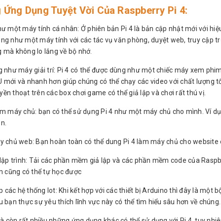
 Ứng Dụng Tuyệt Vời Của Raspberry Pi 4:
ư một máy tính cá nhân: Ở phiên bản Pi 4 là bản cập nhật mới với hiệu
ng như một máy tính với các tác vụ văn phòng, duyệt web, truy cập t
 mà không lo lắng về bộ nhớ.
g như máy giải trí: Pi 4 có thể được dùng như một chiếc máy xem phim,
 mới và nhanh hơn giúp chúng có thể chạy các video với chất lượng tố
n thoạt trên các box chơi game có thể giả lập và chơi rất thú vị.
àm máy chủ: bạn có thể sử dụng Pi 4 như một máy chủ cho mình. Ví d
n.
y chủ web: Bạn hoàn toàn có thể dung Pi 4 làm máy chủ cho website
 lập trình: Tải các phần mềm giả lập và các phần mềm code của Rasp
em cũng có thể tự học được
ập các hệ thống Iot: Khi kết hợp với các thiết bị Arduino thì đây là một b
 bạn thực sự yêu thích lĩnh vực này có thể tìm hiểu sâu hơn về chúng.
là còn rất nhiều những ứng dụng khác có thể sử dụng với Pi 4, tuy nhiê