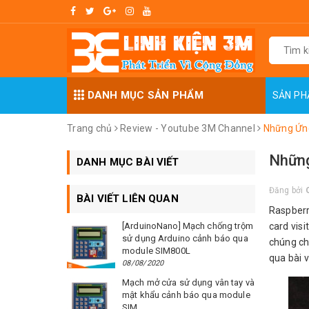
DANH MỤC SẢN PHẨM
SẢN P
Trang chủ
Review - Youtube 3M Channel
Những Ứng
Những
DANH MỤC BÀI VIẾT
Đăng bởi
BÀI VIẾT LIÊN QUAN
Raspberr
[ArduinoNano] Mạch chống trộm
card visi
sử dụng Arduino cảnh báo qua
chúng ch
module SIM800L
qua bài v
08/08/2020
Mạch mở cửa sử dụng vân tay và
mật khẩu cảnh báo qua module
SIM