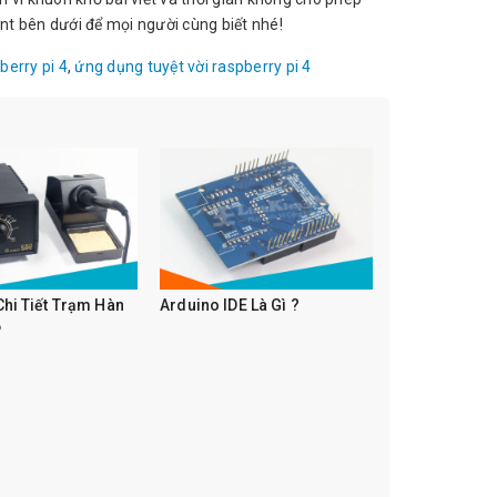
t bên dưới để mọi người cùng biết nhé!
berry pi 4
,
ứng dụng tuyệt vời raspberry pi 4
Chi Tiết Trạm Hàn
Arduino IDE Là Gì ?
6