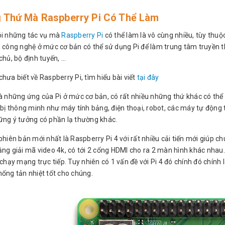
 Thứ Mà Raspberry Pi Có Thể Làm
ói những tác vụ mà
Raspberry Pi
có thể làm là vô cùng nhiều, tùy thu
h công nghệ ở mức cơ bản có thể sử dụng Pi để làm trung tâm truyền 
chủ, bộ định tuyến, ...
hưa biết về Raspberry Pi, tìm hiểu bài viết
tại đây
à những ứng của Pi ở mức cơ bản, có rất nhiều những thứ khác có thể 
 bị thông minh như máy tính bảng, điện thoại, robot, các máy tự động t
ững ý tưởng có phần lạ thường khác.
phiên bản mới nhất là Raspberry Pi 4 với rất nhiều cải tiến mới giúp 
ăng giải mã video 4k, có tới 2 cổng HDMI cho ra 2 màn hình khác nhau
chạy mạng trực tiếp. Tuy nhiên có 1 vấn đề với Pi 4 đó chính đó chính
hống tản nhiệt tốt cho chúng.