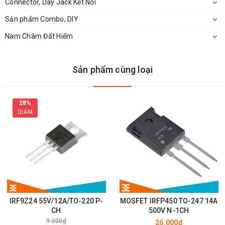
Connector, Dây Jack Kết Nối
Sản phẩm Combo, DIY
Nam Châm Đất Hiếm
Sản phẩm cùng loại
Mặt Bên
MOSFET IRF9640N TO-220
28%
GIẢM
Datasheet:
IRF9Z24 55V/12A/TO-220 P-
MOSFET IRFP450 TO-247 14A
CH
500V N-1CH
9.000₫
26.000₫