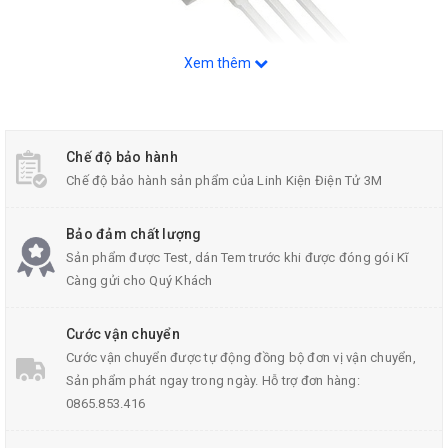
Xem thêm
MOSFET IRF9640N TO-220
Chế độ bảo hành
Chế độ bảo hành sản phẩm của Linh Kiện Điện Tử 3M
Thông Số Kĩ Thuật:
Bảo đảm chất lượng
Dòng điện cực đại
mosfet
IRF9640N: I
= 11A
Sản phẩm được Test, dán Tem trước khi được đóng gói Kĩ
D
Càng gửi cho Quý Khách
Công suất cực đại: P
= 125W
D
Điện áp cực đại:
Cước vận chuyển
V
= 200 V
DSS
Cước vận chuyển được tự động đồng bộ đơn vị vận chuyển,
V
= + 20 V
Sản phẩm phát ngay trong ngày. Hỗ trợ đơn hàng:
GSS
0865.853.416
Khi sử dụng cần lưu ý thứ tự chân của Transistor