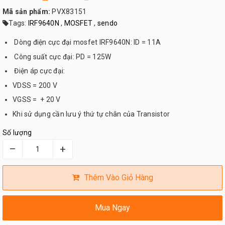
Mã sản phẩm:
PVX83151
Tags:
IRF9640N
,
MOSFET
,
sendo
Dòng điện cực đại mosfet IRF9640N: ID = 11A
Công suất cực đại: PD = 125W
Điện áp cực đại:
VDSS = 200 V
VGSS = + 20 V
Khi sử dụng cần lưu ý thứ tự chân của Transistor
Số lượng
–
+
Thêm Vào Giỏ Hàng
Mua Ngay