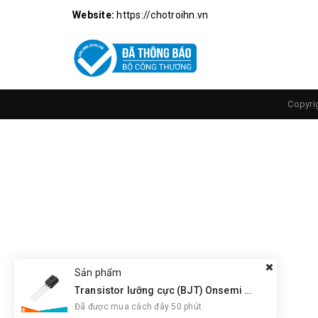
Chi Tiết
MOSFET
Website:
https://chotroihn.vn
Copyri
Sản phẩm
Transistor lưỡng cực (BJT) Onsemi BC547CBU NPN
Đã được mua cách đây 50 phút