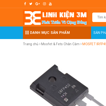
DANH MỤC SẢN PHẨM
SẢN P
Trang chủ
Mosfet & Fets Chân Cắm
MOSFET IRFP4