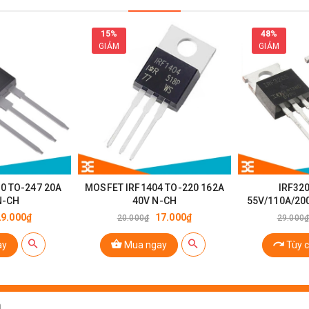
15%
48%
GIẢM
GIẢM
FP450 TO-247 14A 500V N-1CH
0 TO-247 20A
MOSFET IRF1404 TO-220 162A
IRF32
N-CH
40V N-CH
55V/110A/20
29.000₫
17.000₫
20.000₫
29.000
ay
Mua ngay
Tùy 
sistor