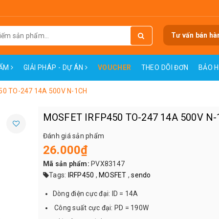
Tư vấn bán hà
HẨM
GIẢI PHÁP - DỰ ÁN
VOUCHER
THEO DÕI ĐƠN
BẢO 
50 TO-247 14A 500V N-1CH
MOSFET IRFP450 TO-247 14A 500V N
Đánh giá sản phẩm
26.000₫
Mã sản phẩm:
PVX83147
Tags:
IRFP450
,
MOSFET
,
sendo
Dòng điện cực đại: ID = 14A
Công suất cực đại: PD = 190W