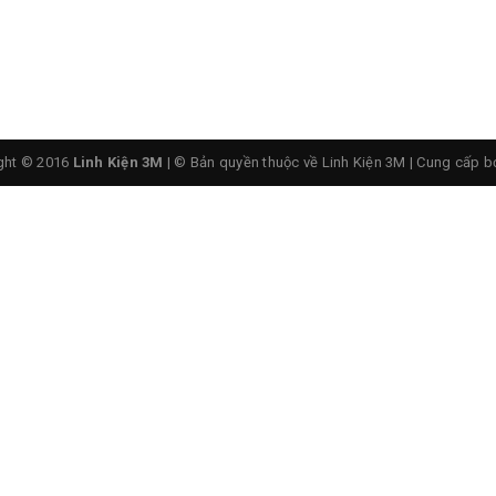
 IRFP450 TO-247 14A 500V N-1CH
ght © 2016
Linh Kiện 3M
| © Bản quyền thuộc về Linh Kiện 3M
|
Cung cấp b