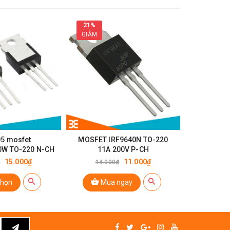
21%
GIẢM
05 mosfet
MOSFET IRF9640N TO-220
MOSFET IR
0W TO-220 N-CH
11A 200V P-CH
1
15.000₫
11.000₫
₫
14.000₫
chọn
Mua ngay
Mu