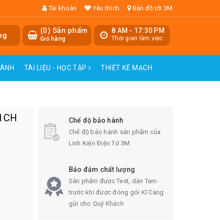
Tài khoản
Yêu thích
Bản đồ tới 3M
(
0
) Sản phẩm
8 AM - 17:30 PM
ng
Thời gian làm việc
Giỏ hàng
HÀNH
TÀI LIỆU - HỌC TẬP
THIẾT KẾ MẠCH
-1CH
Chế độ bảo hành
Chế độ bảo hành sản phẩm của
Linh Kiện Điện Tử 3M
Bảo đảm chất lượng
Sản phẩm được Test, dán Tem
trước khi được đóng gói Kĩ Càng
gửi cho Quý Khách