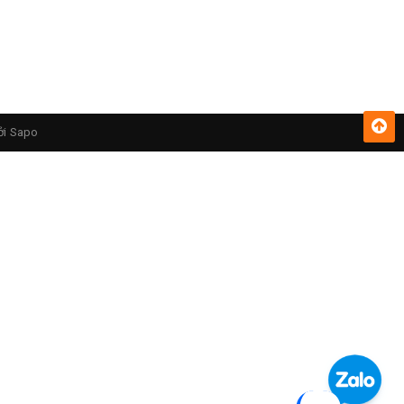
ởi
Sapo