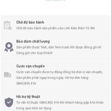
Chế độ bảo hành
Chế độ bảo hành sản phẩm của Linh Kiện Điện Tử 3M
MODULE USB TO COM FT232RL Basic
Bảo đảm chất lượng
Sản phẩm được Test, dán Tem trước khi được đóng gói Kĩ
Càng gửi cho Quý Khách
Thông số kĩ thuật:
Cước vận chuyển
Cước vận chuyển được tự động đồng bộ đơn vị vận chuyển,
Sản phẩm phát ngay trong ngày. Hỗ trợ đơn hàng:
Thực hiện đầy đủ các giao thức USB v2.0
0865.853.416
Không cần dao động bên ngoài
Hỗ trợ kỹ thuật
EEPROM nội cho phép device ID
Tư vấn kĩ thuật: 0865.853.416 Khi khách hàng gặp khó khăn
trong quá trình sử dụng