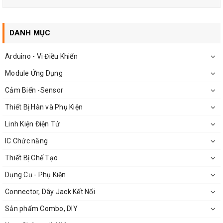
Miễn phí Driver hỗ trợ cho Windows, Linux, và Mac OSX
Kích thước: 1.0 x 1.325" (25.4 x 33.66 mm)
DANH MỤC
Trọng lượng: 2.39 g
Arduino - Vi Điều Khiển
Module Ứng Dụng
Cảm Biến -Sensor
Thiết Bị Hàn và Phụ Kiện
Linh Kiện Điện Tử
IC Chức năng
Thiết Bị Chế Tạo
Dụng Cụ - Phụ Kiện
Connector, Dây Jack Kết Nối
Sản phẩm Combo, DIY
MODULE USB TO COM FT232RL Basic Giá Rẻ