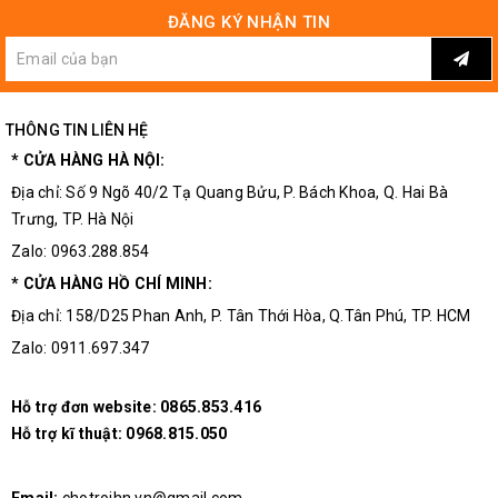
ĐĂNG KÝ NHẬN TIN
Tất cả các sản phẩm mà khách hàng có vấn đề về chất lượng
hoặc cách sử dụng hãy liên hệ trực tiếp đến trung tâm bảo hành
THÔNG TIN LIÊN HỆ
của
Linh Kiện Điện Tử 3M
để được hỗ trợ và tư vấn .
* CỬA HÀNG HÀ NỘI:
Linh kiện điện tử 3M
Địa chỉ: Số 9 Ngõ 40/2 Tạ Quang Bửu, P. Bách Khoa, Q. Hai Bà
Trưng, TP. Hà Nội
Địa chỉ: Số 9 Ngõ 40/2 Tạ Quang Bửu, Bách Khoa, Hai Bà Trưng,
Zalo: 0963.288.854
Tp Hà Nội.
✔ Cửa hàng trực tiếp: 0963.288.854
* CỬA HÀNG HỒ CHÍ MINH:
✔ Hỗ trợ đơn website: 0865.853.416
Địa chỉ: 158/D25 Phan Anh, P. Tân Thới Hòa, Q.Tân Phú, TP. HCM
Email: chotroihn.vn@gmail.com
Zalo: 0911.697.347
Website: https://chotroihn.vn
Hỗ trợ đơn website:
0865.853.416
#thietbidientu #linhkiendientu #linhkien3M #linhkiendientu3M
Hỗ trợ kĩ thuật:
0968.815.050
#thiebidientu #linhkien #module #moduleusbtocomft232rl