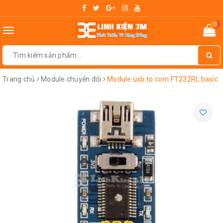
0
Toggle
navigation
Trang chủ
Module chuyển đổi
Module usb to com FT232RL basic