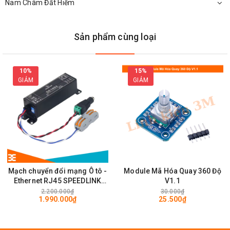
Nam Châm Đất Hiếm
Sản phẩm cùng loại
10%
15%
GIẢM
GIẢM
Mạch chuyển đổi mạng Ô tô -
Module Mã Hóa Quay 360 Độ
Mặt Sau MODULE USB TO COM FT232RL Basic
Ethernet RJ45 SPEEDLINK
V1.1
SE1002 100Mps
2.200.000₫
30.000₫
1.990.000₫
25.500₫
Chế Độ Bảo Hành Của Linh Kiện Điện Tử 3M