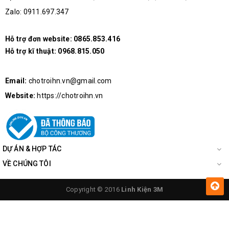
Zalo: 0911.697.347
Hỗ trợ đơn website:
0865.853.416
Hỗ trợ kĩ thuật:
0968.815.050
Email:
chotroihn.vn@gmail.com
Kích Thước Thực Tế Module Chuyển Đổi 2 Chiều USB-
Website:
https://chotroihn.vn
RS485
DỰ ÁN & HỢP TÁC
VỀ CHÚNG TÔI
Copyright © 2016
Linh Kiện 3M