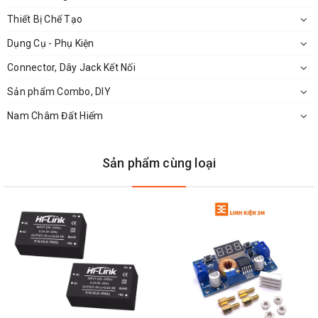
Khoảng cách truyền: lên tới 1200 mét (9600bps)
Thiết Bị Chế Tạo
Kích thước: 7x2.5x1.2 cm
Dụng Cụ - Phụ Kiện
Connector, Dây Jack Kết Nối
Sản phẩm Combo, DIY
Nam Châm Đất Hiếm
Sản phẩm cùng loại
Kích Thước
Module Chuyển Đổi 2 Chiều USB-RS485