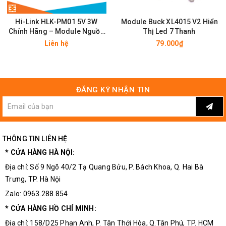
Hi-Link HLK-PM01 5V 3W
Module Buck XL4015 V2 Hiển
Chính Hãng – Module Nguồn
Thị Led 7 Thanh
Cách Ly AC-DC Cao Cấp
Liên hệ
79.000₫
ĐĂNG KÝ NHẬN TIN
THÔNG TIN LIÊN HỆ
Mặt Sau Module Chuyển Đổi 2 Chiều USB-RS485
* CỬA HÀNG HÀ NỘI:
Địa chỉ: Số 9 Ngõ 40/2 Tạ Quang Bửu, P. Bách Khoa, Q. Hai Bà
Trưng, TP. Hà Nội
Zalo: 0963.288.854
* CỬA HÀNG HỒ CHÍ MINH:
Địa chỉ: 158/D25 Phan Anh, P. Tân Thới Hòa, Q.Tân Phú, TP. HCM