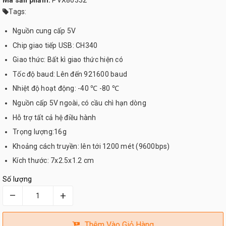
Mã sản phẩm:
PVX80332
Tags:
Nguồn cung cấp 5V
Chip giao tiếp USB: CH340
Giao thức: Bất kì giao thức hiện có
Tốc độ baud: Lên đến 921600 baud
Nhiệt độ hoạt động: -40 ℃ -80 ℃
Nguồn cấp 5V ngoài, có cầu chì hạn dòng
Hỗ trợ tất cả hệ điều hành
Trọng lượng:16g
Khoảng cách truyền: lên tới 1200 mét (9600bps)
Kích thước: 7x2.5x1.2 cm
Số lượng
–
+
Thêm Vào Giỏ Hàng