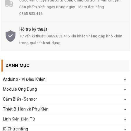
Cước vận chuyển được tự động đồng bộ đơn vị vận chuyển,
Sản phẩm phát ngay trong ngày. Hỗ trợ đơn hàng:
0865.853.416
Module Chuyển Đổi 2 Chiều USB-RS485
Hỗ trợ kỹ thuật
Tư vấn kĩ thuật: 0865.853.416 Khi khách hàng gặp khó khăn
trong quá trình sử dụng
Thông Số Kĩ Thuật:
Nguồn cung cấp 5V
Chip giao tiếp USB: CH340
DANH MỤC
Giao thức: Bất kì giao thức hiện có
Arduino - Vi Điều Khiển
Tốc độ baud: Lên đến 921600 baud
Module Ứng Dụng
Nhiệt độ hoạt động: -40 ℃ -80 ℃
Cảm Biến -Sensor
Nguồn cấp 5V ngoài, có cầu chì hạn dòng
Thiết Bị Hàn và Phụ Kiện
Hỗ trợ tất cả hệ điều hành
Linh Kiện Điện Tử
Trọng lượng
module chuyển đổi
USB-RS485:16g
IC Chức năng