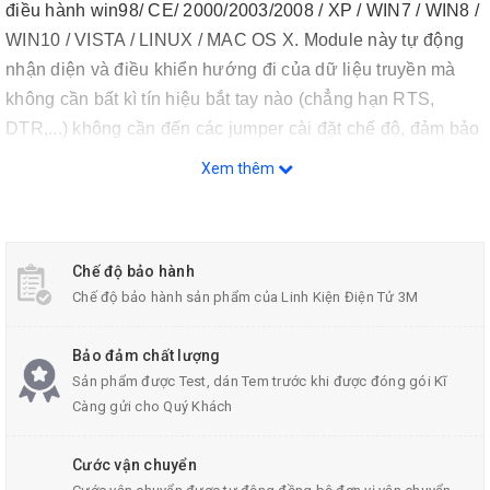
điều hành win98/ CE/ 2000/2003/2008 / XP / WIN7 / WIN8 /
WIN10 / VISTA / LINUX / MAC OS X. Module này tự động
nhận diện và điều khiển hướng đi của dữ liệu truyền mà
không cần bất kì tín hiệu bắt tay nào (chẳng hạn RTS,
DTR,...) không cần đến các jumper cài đặt chế độ, đảm bảo
tương thích với hầu hết các phần mềm và giao tiếp phần
Xem thêm
cứng hiện có.
Chế độ bảo hành
Chế độ bảo hành sản phẩm của Linh Kiện Điện Tử 3M
Bảo đảm chất lượng
Sản phẩm được Test, dán Tem trước khi được đóng gói Kĩ
Càng gửi cho Quý Khách
Cước vận chuyển