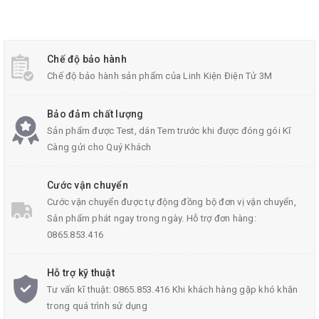
Module Khuếch Đại Audio PM2038 2x5W 5V
Chế độ bảo hành
Chế độ bảo hành sản phẩm của Linh Kiện Điện Tử 3M
Thông Số KỸ Thuật:
Bảo đảm chất lượng
Sản phẩm được Test, dán Tem trước khi được đóng gói Kĩ
Điện áp hoạt động: 2.5V - 5V (Max 5.5V)
Càng gửi cho Quý Khách
Công xuất khuếch đại: 2x3W
Load: 4Ω, Công suất trung bình 3.5W
Cước vận chuyển
kích thước bảng mạch 50 * 44 * 22mm
Cước vận chuyển được tự động đồng bộ đơn vị vận chuyển,
Sản phẩm phát ngay trong ngày. Hỗ trợ đơn hàng:
0865.853.416
Hỗ trợ kỹ thuật
Tư vấn kĩ thuật: 0865.853.416 Khi khách hàng gặp khó khăn
trong quá trình sử dụng