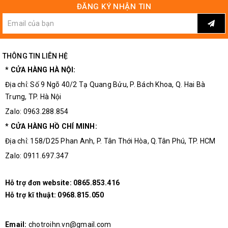
ĐĂNG KÝ NHẬN TIN
Tất cả các sản phẩm mà khách hàng có vấn đề về chất lượng hoặc
cách sử dụng hãy liên hệ trực tiếp đến trung tâm bảo hành của
Linh
Kiện Điện Tử 3M
để được hỗ trợ và tư vấn .
Linh kiện điện tử 3M
THÔNG TIN LIÊN HỆ
Địa chỉ: Số 9 Ngõ 40/2 Tạ Quang Bửu, Bách Khoa, Hai Bà Trưng, Tp
* CỬA HÀNG HÀ NỘI:
Hà Nội.
Địa chỉ: Số 9 Ngõ 40/2 Tạ Quang Bửu, P. Bách Khoa, Q. Hai Bà
✔ Cửa hàng trực tiếp: 0963.288.854
Trưng, TP. Hà Nội
✔ Hỗ trợ đơn website: 0865.853.416
Zalo: 0963.288.854
Email: chotroihn.vn@gmail.com
Website: https://chotroihn.vn
* CỬA HÀNG HỒ CHÍ MINH:
#thietbidientu #linhkiendientu #linhkien3M #linhkiendientu3M
Địa chỉ: 158/D25 Phan Anh, P. Tân Thới Hòa, Q.Tân Phú, TP. HCM
#thiebidientu #linhkien
Zalo: 0911.697.347
Hỗ trợ đơn website:
0865.853.416
Hỗ trợ kĩ thuật:
0968.815.050
Email:
chotroihn.vn@gmail.com