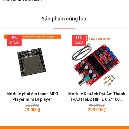
Sản phẩm cùng loại
9%
15%
GIẢM
GIẢM
Module Khuếch Đại Audio PM2038 2x5W 5V
Tham Khảo Thêm các Sản Phẩm Mạch Audio tai
Module phát âm thanh MP3
Module Khuếch Đại Âm Thanh
Player mini DFplayer
TPA3116D2 HIFI 2.0 2*100W
Linh Kiện Điện Tử 3M
12-24VDC 4-8 ohms
32.000₫
350.000₫
29.000₫
299.000₫
Chế Độ Bảo Hành Của Linh Kiện Điện Tử 3M