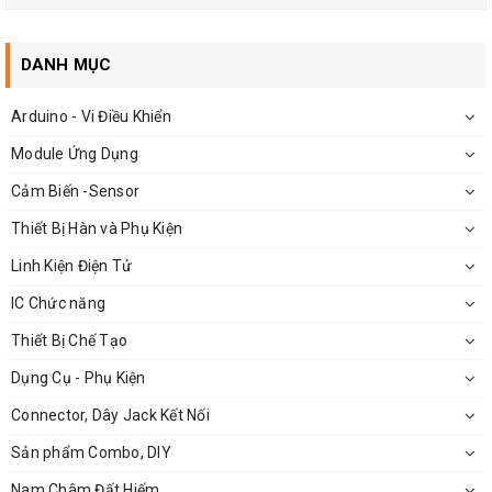
DANH MỤC
Arduino - Vi Điều Khiển
Module Ứng Dụng
Module Khuếch Đại Audio PM2038 2x5W 5V Chất Lượng
Cảm Biến -Sensor
Thiết Bị Hàn và Phụ Kiện
Ứng Dụng:
Linh Kiện Điện Tử
Dùng làm mạch loa mini nghe nhạc.
IC Chức năng
Dùng làm mạch loa cho laptop điện thoại.
Thiết Bị Chế Tạo
Dùng làm mạch nghe nhạc cho góc giải trí.
Dụng Cụ - Phụ Kiện
Dùng làm mạch nghiên cứu thực hành điện tử.
Connector, Dây Jack Kết Nối
Sản phẩm Combo, DIY
Nam Châm Đất Hiếm