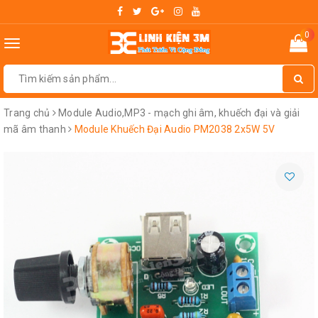
0
Toggle
navigation
Trang chủ
Module Audio,MP3 - mạch ghi âm, khuếch đại và giải
mã âm thanh
Module Khuếch Đại Audio PM2038 2x5W 5V