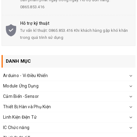
Màng PVC đàn hồi, keo cao su dính chặt, độ dãn dài khoảng 180
0865.853.416
– 200% giúp bọc dây điểu khiển, cáp bó gọn.
Chống cháy lan (flame retardant) — phù hợp cho các môi trường
Hỗ trợ kỹ thuật
cần bảo vệ an toàn điện.
Tư vấn kĩ thuật: 0865.853.416 Khi khách hàng gặp khó khăn
Độ dày ~0,13mm, nhỏ gọn nhưng đủ khả năng cách điện và bảo
trong quá trình sử dụng
vệ mối nối dây điện.
Sản xuất bởi thương hiệu 3M – đảm bảo nguồn gốc, chất lượng
và tiêu chuẩn quốc tế.
DANH MỤC
Arduino - Vi Điều Khiển
Module Ứng Dụng
Cảm Biến -Sensor
Thiết Bị Hàn và Phụ Kiện
Linh Kiện Điện Tử
IC Chức năng