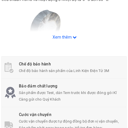
Xem thêm
Chế độ bảo hành
Chế độ bảo hành sản phẩm của Linh Kiện Điện Tử 3M
Bảo đảm chất lượng
Sản phẩm được Test, dán Tem trước khi được đóng gói Kĩ
Đặc điểm nổi bật của băng keo
Càng gửi cho Quý Khách
điện 3M Temflex 150
Cước vận chuyển
Cước vận chuyển được tự động đồng bộ đơn vị vận chuyển,
Khả năng cách điện lên tới 0,6 – 1 kV cho ứng dụng hạ thế.
Sản phẩm phát ngay trong ngày. Hỗ trợ đơn hàng: