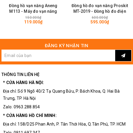
Đồng hồ vạn năng Aneng
Đồng hồ đo vạn năng Proskit
M113 - Máy đo vạn năng
MT-2019 - Đồng hồ đo điện
150.000₫
600.000₫
119.000₫
595.000₫
ĐĂNG KÝ NHẬN TIN
Ứng dụng của băng keo điện 3M
THÔNG TIN LIÊN HỆ
Temflex 150
* CỬA HÀNG HÀ NỘI:
Địa chỉ: Số 9 Ngõ 40/2 Tạ Quang Bửu, P. Bách Khoa, Q. Hai Bà
Quấn mối nối dây điện và cáp trong hệ thống chiếu sáng, tủ điện,
Trưng, TP. Hà Nội
thiết bị gia dụng.
Zalo: 0963.288.854
Bảo vệ dây điện trong hộp nối, hộp âm tường, cáp điều khiển.
* CỬA HÀNG HỒ CHÍ MINH:
Bó gọn dây, cố định cáp trong các tủ điều khiển, bảng mạch, hệ
Địa chỉ: 158/D25 Phan Anh, P. Tân Thới Hòa, Q.Tân Phú, TP. HCM
thống IoT.
Zalo: 0911.697.347