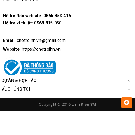
Áp dụng trong các công trình xây dựng, trụ sở văn phòng hoặc
môi trường sản xuất cần tiêu chuẩn an toàn điện.
Hỗ trợ đơn website:
0865.853.416
Hỗ trợ kĩ thuật:
0968.815.050
Email:
chotroihn.vn@gmail.com
Website:
https://chotroihn.vn
DỰ ÁN & HỢP TÁC
VỀ CHÚNG TÔI
Copyright © 2016
Linh Kiện 3M
Tại sao bạn nên chọn sản phẩm
này tại Linh kiện 3M?