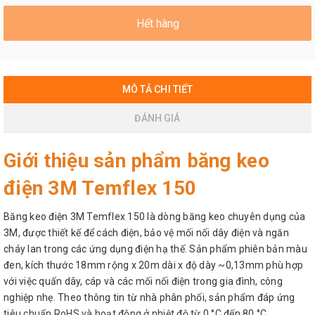
Hết hàng
MÔ TẢ CHI TIẾT
ĐÁNH GIÁ
Giới thiệu sản phẩm băng keo
điện 3M Temflex 150
Băng keo điện 3M Temflex 150 là dòng băng keo chuyên dụng của
3M, được thiết kế để cách điện, bảo vệ mối nối dây điện và ngăn
cháy lan trong các ứng dụng điện hạ thế. Sản phẩm phiên bản màu
đen, kích thước 18mm rộng x 20m dài x độ dày ~0,13mm phù hợp
với việc quấn dây, cáp và các mối nối điện trong gia đình, công
nghiệp nhẹ. Theo thông tin từ nhà phân phối, sản phẩm đáp ứng
tiêu chuẩn RoHS và hoạt động ở nhiệt độ từ 0 °C đến 80 °C.