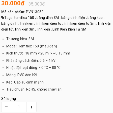
30.000₫
35.000₫
Mã sản phẩm:
PVN13052
Tags:
temflex 150
,
băng dính 3M
,
băng dính điện
,
băng keo
,
băng dính
,
linh kien
,
linh kien dien tu
,
linh kien dien tu 3m
,
linh kiện
điện tử
,
linh kiện 3m
,
linh kiện
,
Linh Kiện Điện Tử 3M
Thương hiệu: 3M
Model: Temflex 150 (màu đen)
Kích thước: 18 mm × 20 m × ~0,13 mm
Khả năng cách điện: 0,6 – 1 kV
Nhiệt độ hoạt động: ~0 °C – 80 °C
Màng: PVC đàn hồi
Keo: Cao su dính mạnh
Tiêu chuẩn: RoHS, chống cháy lan
Số lượng
–
+