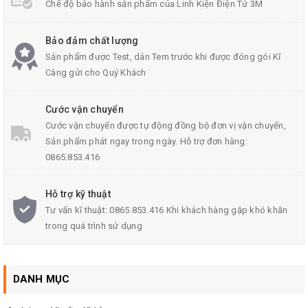
Chế độ bảo hành sản phẩm của Linh Kiện Điện Tử 3M
Cảm Biến Quang EE-SX674
Bảo đảm chất lượng
Sản phẩm được Test, dán Tem trước khi được đóng gói Kĩ
Càng gửi cho Quý Khách
Thông Số Kĩ Thuật Cảm Biến EE-SX674:
Cước vận chuyển
Cước vận chuyển được tự động đồng bộ đơn vị vận chuyển,
Loại: EE-SX674
Sản phẩm phát ngay trong ngày. Hỗ trợ đơn hàng:
Kiểu Loại rãnh (Đóng lắp)
0865.853.416
Khoảng cách
cảm biến
: 5 mm (chiều rộng khe)
Hỗ trợ kỹ thuật
Chế độ hoạt động: Dark-ON / Light-ON (có thể chọn)
Tư vấn kĩ thuật: 0865.853.416 Khi khách hàng gặp khó khăn
Đối tượng cảm biến: Đối tượng mờ (2 x 0,8 mm phút)
trong quá trình sử dụng
Các yếu tố khoảng cách vi sai Tối đa 0,025 mm
Đèn LED hồng ngoại (940 nm)
DANH MỤC
Nhiệt độ môi trường xung quanh Hoạt động: -25 đến 55