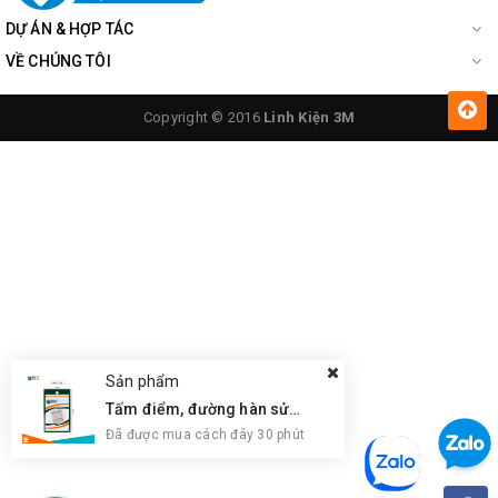
DỰ ÁN & HỢP TÁC
VỀ CHÚNG TÔI
Copyright © 2016
Linh Kiện 3M
Cảm Biến Quang EE-SX674
Các bạn có thể tham khảo
Code
tại đây.
Sản phẩm
Tấm điểm, đường hàn sửa chữa IC, PCB, Cảm Ứng BGA, Vân Tay Điện Thoại, Pad - Best 28 x 28mm
Đã được mua cách đây 30 phút