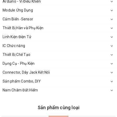
℃
Arduino - Vi Điều Khiển
Vỏ bọc:
Module Ứng Dụng
Vỏ Polybutylene phthalate (PBT)
Cảm Biến -Sensor
Bộ phát / nhận: Polycarbonate (PC)
Thiết Bị Hàn và Phụ Kiện
Mức độ bảo vệ （IEC60529） IP50
Linh Kiện Điện Tử
Điện áp cung cấp điện 5 đến 24 VDC ± 10% (gợn (pp)
IC Chức năng
tối đa 10%)
Thiết Bị Chế Tạo
Mức tiêu thụ hiện tại: Tối đa 35 mA
Dụng Cụ - Phụ Kiện
Connector, Dây Jack Kết Nối
Sản phẩm Combo, DIY
Nam Châm Đất Hiếm
Sản phẩm cùng loại