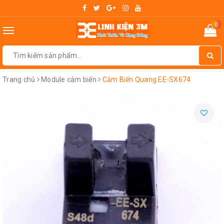
0
Toggle
navigation
Trang chủ
Module cảm biến
Cảm Biến Quang EE-SX674