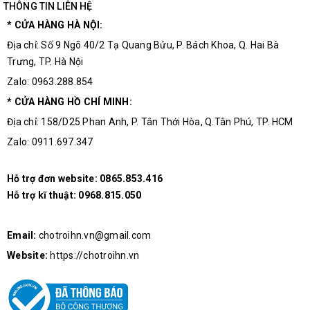
THÔNG TIN LIÊN HỆ
* CỬA HÀNG HÀ NỘI:
Địa chỉ: Số 9 Ngõ 40/2 Tạ Quang Bửu, P. Bách Khoa, Q. Hai Bà
Trưng, TP. Hà Nội
Zalo: 0963.288.854
* CỬA HÀNG HỒ CHÍ MINH:
Địa chỉ: 158/D25 Phan Anh, P. Tân Thới Hòa, Q.Tân Phú, TP. HCM
Zalo: 0911.697.347
Mặt Trước Cảm Biến Quang EE-SX674
Hỗ trợ đơn website:
0865.853.416
Hỗ trợ kĩ thuật:
0968.815.050
Email:
chotroihn.vn@gmail.com
Website:
https://chotroihn.vn