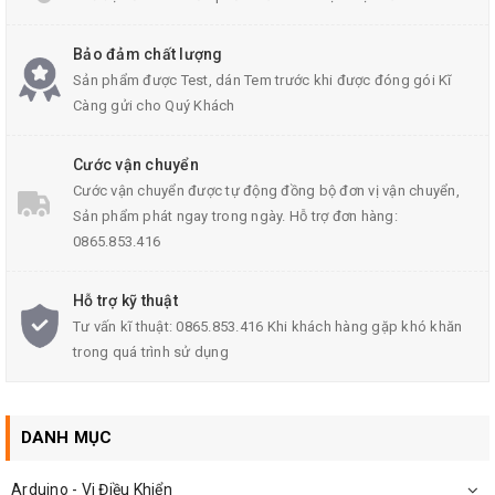
Bảo đảm chất lượng
Sản phẩm được Test, dán Tem trước khi được đóng gói Kĩ
Càng gửi cho Quý Khách
ANLY TMER Thời Gian ASY-3D 220VAC-5A
Cước vận chuyển
Cước vận chuyển được tự động đồng bộ đơn vị vận chuyển,
Thông Số Kỹ Thuật ASY-3D:
Sản phẩm phát ngay trong ngày. Hỗ trợ đơn hàng:
0865.853.416
Model: ASY-3D
Chất liệu vỏ: Nhựa PVC chống cháy
Hỗ trợ kỹ thuật
Điện áp làm việc: 24 VDC, 110 VAC, 220 VAC
Tư vấn kĩ thuật: 0865.853.416 Khi khách hàng gặp khó khăn
trong quá trình sử dụng
Tần số: 50/60Hz
Công suất tiếp điểm : 5A - 250V
Công suất
ANLY TMER Thời Gian
: 3W
DANH MỤC
Nhiệt độ làm việc: -10-+ 50 ℃
Arduino - Vi Điều Khiển