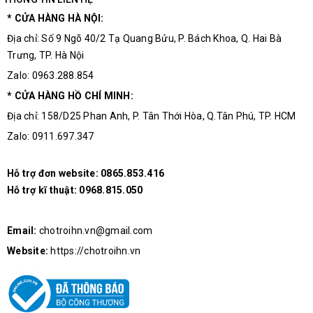
* CỬA HÀNG HÀ NỘI:
Địa chỉ: Số 9 Ngõ 40/2 Tạ Quang Bửu, P. Bách Khoa, Q. Hai Bà
Trưng, TP. Hà Nội
Zalo: 0963.288.854
* CỬA HÀNG HỒ CHÍ MINH:
Địa chỉ: 158/D25 Phan Anh, P. Tân Thới Hòa, Q.Tân Phú, TP. HCM
Zalo: 0911.697.347
Hỗ trợ đơn website:
0865.853.416
Hỗ trợ kĩ thuật:
0968.815.050
ASY-3D làm bằng nhựa PVC chống cháy
Email:
chotroihn.vn@gmail.com
Website:
https://chotroihn.vn