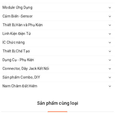
Độ ẩm: 85% RH
Module Ứng Dụng
Tuổi thọ: 5.000.000 lần (Cơ khí); 1.00,000 lần ( Công suất
Cảm Biến -Sensor
định mức)
Thiết Bị Hàn và Phụ Kiện
Phạm vi thời gian: 0-999 Phút
Lắp kết hợp cùng đế 8 chân tròn
Linh Kiện Điện Tử
IC Chức năng
Thiết Bị Chế Tạo
Dụng Cụ - Phụ Kiện
Connector, Dây Jack Kết Nối
Sản phẩm Combo, DIY
Nam Châm Đất Hiếm
Sản phẩm cùng loại