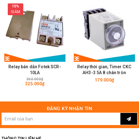
10%
ANLY TMER ASY-3D 220VAC-5A
GIẢM
Relay bán dẫn Fotek SCR-
Relay thời gian, Timer CKC
10LA
AH3-3 5A 8 chân tròn
360.000₫
179.000₫
325.000₫
ĐĂNG KÝ NHẬN TIN
ANLY TMER ASY-3D 8 chân
THÔNG TIN LIÊN HỆ