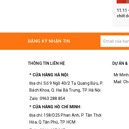
11.11 
chốt d
ĐĂNG KÝ NHẬN TIN
THÔNG TIN LIÊN HỆ
DỰ ÁN &
* CỬA HÀNG HÀ NỘI:
Mr Minh
Mail: C
Địa chỉ: Số 9 Ngõ 40/2 Tạ Quang Bửu, P.
Bách Khoa, Q. Hai Bà Trưng, TP. Hà Nội
Zalo: 0963.288.854
* CỬA HÀNG HỒ CHÍ MINH:
Địa chỉ: 158/D25 Phan Anh, P. Tân Thới
Hòa, Q.Tân Phú, TP. HCM