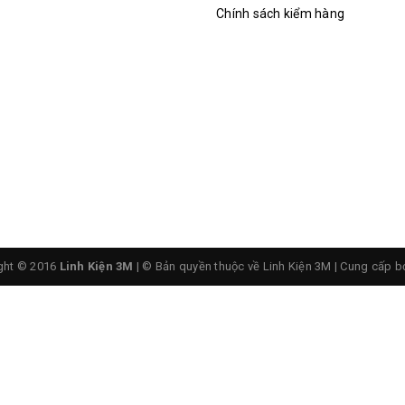
Chính sách kiểm hàng
ght © 2016
Linh Kiện 3M
| © Bản quyền thuộc về Linh Kiện 3M
|
Cung cấp b