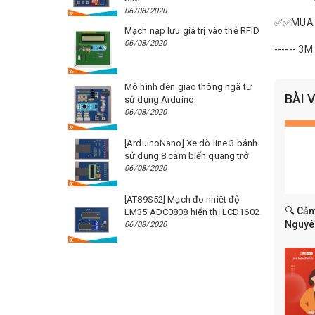
06/08/2020
✅✅MUA N
Mạch nạp lưu giá trị vào thẻ RFID
06/08/2020
------ 3M 
Mô hình đèn giao thông ngã tư
BÀI 
sử dụng Arduino
06/08/2020
[ArduinoNano] Xe dò line 3 bánh
sử dụng 8 cảm biến quang trở
06/08/2020
[AT89S52] Mạch đo nhiệt độ
🔍 Cảm
LM35 ADC0808 hiển thị LCD1602
Nguyên
06/08/2020
dụng t