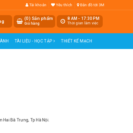
Tài khoản
Yêu thích
Bản đồ tới 3M
(
0
) Sản phẩm
8 AM - 17:30 PM
ng
Thời gian làm việc
Giỏ hàng
HÀNH
TÀI LIỆU - HỌC TẬP
THIẾT KẾ MẠCH
n Hai Bà Trưng, Tp Hà Nội.