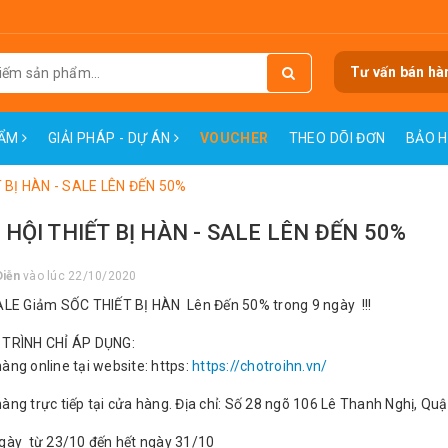
Tư vấn bán hà
HẨM
GIẢI PHÁP - DỰ ÁN
VOUCHER
THEO DÕI ĐƠN
BẢO 
 BỊ HÀN - SALE LÊN ĐẾN 50%
HỘI THIẾT BỊ HÀN - SALE LÊN ĐẾN 50%
Diễn
vào lúc 22/10/2020
LE Giảm SỐC THIẾT BỊ HÀN Lên Đến 50% trong 9 ngày !!!
TRÌNH CHỈ ÁP DỤNG:
àng online tại website: https:
https://chotroihn.vn/
àng trực tiếp tại cửa hàng. Địa chỉ: Số 28 ngõ 106 Lê Thanh Nghị, Quậ
ày từ 23/10 đến hết ngày 31/10