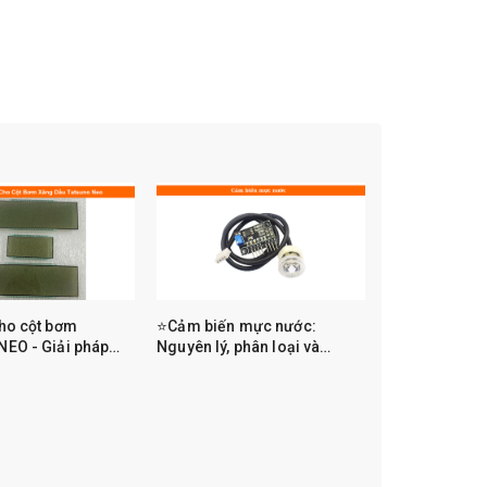
ho cột bơm
⭐Cảm biến mực nước:
EO - Giải pháp
Nguyên lý, phân loại và
 tốn kém | Linh kiện
hướng dẫn chọn đúng loại