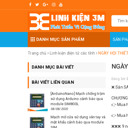
DANH MỤC SẢN PHẨM
SẢN P
Trang chủ
Linh kiện điện tử các tỉnh
NGÀY HỘI THIẾT
NGÀY 
DANH MỤC BÀI VIẾT
Đăng bởi
BÀI VIẾT LIÊN QUAN
❌ Săn SA
[ArduinoNano] Mạch chống trộm
CHƯƠNG 
sử dụng Arduino cảnh báo qua
module SIM800L
👉 Mua h
08/08/2020
👉 Mua h
Mạch mở cửa sử dụng vân tay và
mật khẩu cảnh báo qua module
❌❌❌ 9 ng
SIM