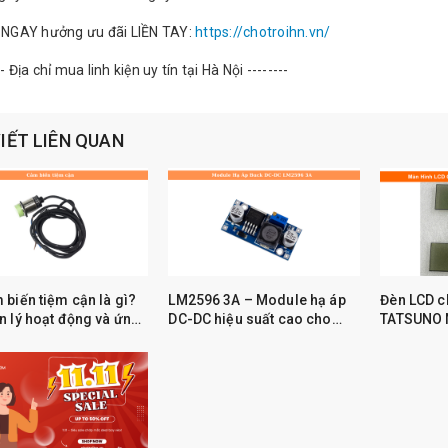
GAY hưởng ưu đãi LIỀN TAY:
https://chotroihn.vn/
- Địa chỉ mua linh kiện uy tín tại Hà Nội --------
VIẾT LIÊN QUAN
 biến tiệm cận là gì?
LM2596 3A – Module hạ áp
Đèn LCD c
 lý hoạt động và ứng
DC-DC hiệu suất cao cho
TATSUNO N
hực tế
Arduino và IoT
thay thế ít
3M