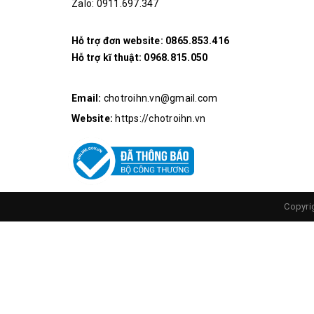
Zalo: 0911.697.347
Hỗ trợ đơn website:
0865.853.416
Hỗ trợ kĩ thuật:
0968.815.050
Email:
chotroihn.vn@gmail.com
Website:
https://chotroihn.vn
Copyri