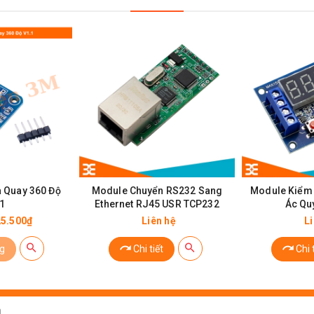
ếp USB Cho Module Wifi ESP8266-01
 Quay 360 Độ
Module Chuyển RS232 Sang
Module Kiểm 
1
Ethernet RJ45 USR TCP232
Ác Qu
25.500₫
Liên hệ
L
B
: 3.3V
g
Chi tiết
Chi t
d lên đến 115200
5 máy con