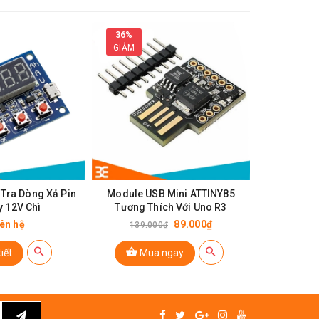
36%
GIẢM
Tra Dòng Xả Pin
Module USB Mini ATTINY85
PCB Chuy
y 12V Chì
Tương Thích Với Uno R3
Sang USB
iên hệ
89.000₫
139.000₫
iết
Mua ngay
Mu