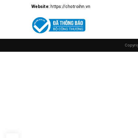
Website:
https://chotroihn.vn
Mặt Sau Module Gia
Copyri