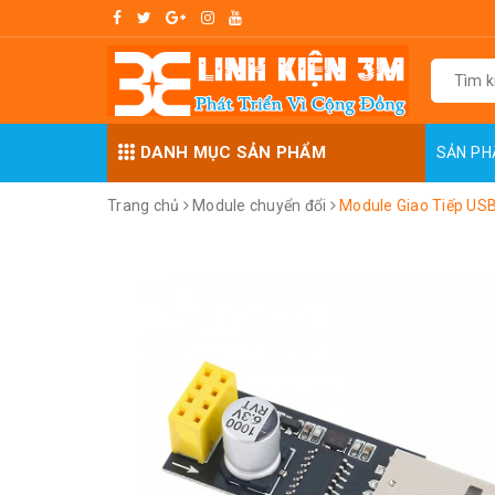
DANH MỤC SẢN PHẨM
SẢN P
Trang chủ
Module chuyển đổi
Module Giao Tiếp US