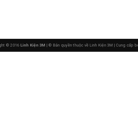
o Tiếp USB Cho Module Wifi ESP8266-01
ght © 2016
Linh Kiện 3M
| © Bản quyền thuộc về Linh Kiện 3M
|
Cung cấp b