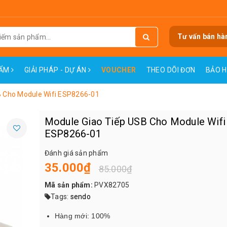
Tư vấn bán hà
HẨM
GIẢI PHÁP - DỰ ÁN
VOUCHER
THEO DÕI ĐƠN
BẢO 
B Cho Module Wifi ESP8266-01
Module Giao Tiếp USB Cho Module Wifi
ESP8266-01
Đánh giá sản phẩm
35.000₫
85.000₫
Mã sản phẩm:
PVX82705
Tags:
sendo
Hàng mới: 100%