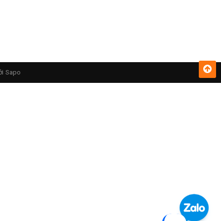
ởi
Sapo