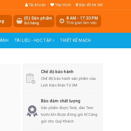
Tài khoản
Yêu thích
Bản đồ tới 3M
(
0
) Sản phẩm
8 AM - 17:30 PM
ng
Thời gian làm việc
Giỏ hàng
HÀNH
TÀI LIỆU - HỌC TẬP
THIẾT KẾ MẠCH
Chế độ bảo hành
Chế độ bảo hành sản phẩm của
Linh Kiện Điện Tử 3M
Bảo đảm chất lượng
Sản phẩm được Test, dán Tem
trước khi được đóng gói Kĩ Càng
gửi cho Quý Khách