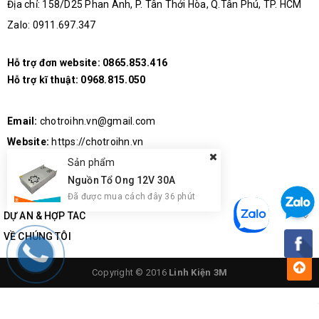
Địa chỉ: 158/D25 Phan Anh, P. Tân Thới Hòa, Q.Tân Phú, TP. HCM
Zalo: 0911.697.347
Hỗ trợ đơn website:
0865.853.416
Hỗ trợ kĩ thuật:
0968.815.050
Email:
chotroihn.vn@gmail.com
Website:
https://chotroihn.vn
Sản phẩm
Nguồn Tổ Ong 12V 30A
Đã được mua cách đây 36 phút
DỰ ÁN & HỢP TÁC
VỀ CHÚNG TÔI
Copyright © 2016
Linh Kiện 3M