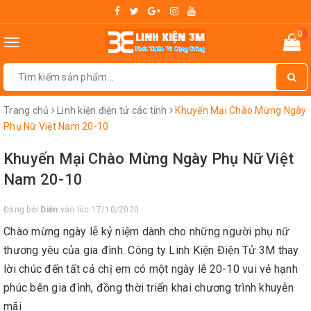
0
Toggle
navigation
Trang chủ
Linh kiện điện tử các tỉnh
Khuyến Mại Chào Mừng Ngày
Phụ Nữ Việt Nam 20-10
Khuyến Mại Chào Mừng Ngày Phụ Nữ Việt
Nam 20-10
Đăng bởi
Diễn
vào lúc 17/10/2020
Chào mừng ngày lễ kỷ niệm dành cho những người phụ nữ
thương yêu của gia đình. Công ty Linh Kiện Điện Tử 3M thay
lời chúc đến tất cả chị em có một ngày lễ 20-10 vui vẻ hạnh
phúc bên gia đình, đồng thời triển khai chương trình khuyễn
mãi