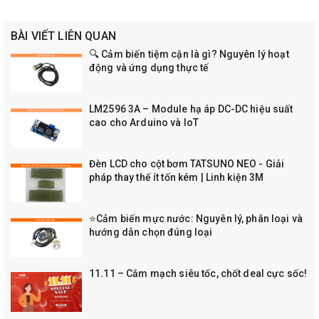
BÀI VIẾT LIÊN QUAN
🔍 Cảm biến tiệm cận là gì? Nguyên lý hoạt
động và ứng dụng thực tế
LM2596 3A – Module hạ áp DC-DC hiệu suất
cao cho Arduino và IoT
Đèn LCD cho cột bơm TATSUNO NEO - Giải
pháp thay thế ít tốn kém | Linh kiện 3M
⭐Cảm biến mực nước: Nguyên lý, phân loại và
hướng dẫn chọn đúng loại
11.11 – Cắm mạch siêu tốc, chốt deal cực sốc!