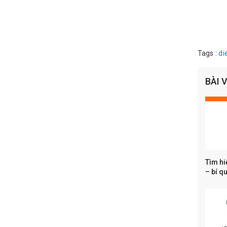
Tags :
di
BÀI 
Tìm hi
– bí q
thông