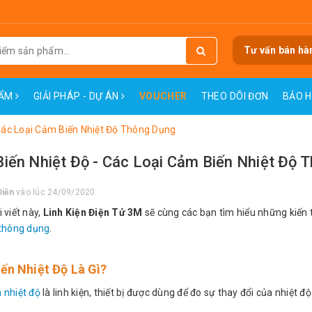
Tư vấn bán hà
HẨM
GIẢI PHÁP - DỰ ÁN
VOUCHER
THEO DÕI ĐƠN
BẢO 
Các Loại Cảm Biến Nhiệt Độ Thông Dụng
iến Nhiệt Độ - Các Loại Cảm Biến Nhiệt Độ 
Diễn
vào lúc 24/09/2020
 viết này,
Linh Kiện Điện Tử 3M
sẽ cùng các bạn tìm hiểu những kiến 
 thông dụng
.
ến Nhiệt Độ Là Gì?
 nhiệt độ
là linh kiện, thiết bị được dùng để đo sự thay đổi của nhiệt độ