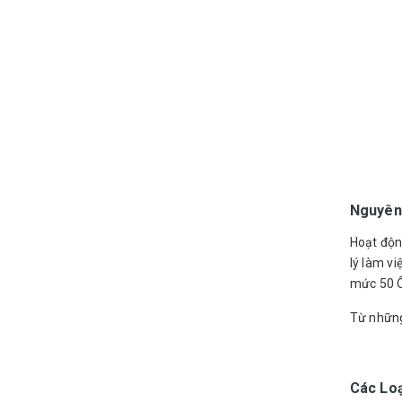
Nguyên
Hoạt động
lý làm vi
mức 50 Ôm
Từ những
Các Loạ