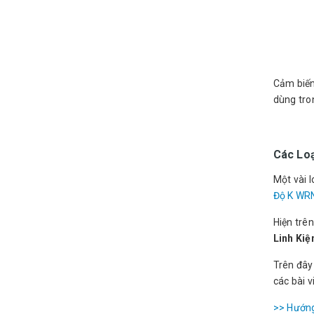
Cảm biến
dùng tro
Các Loạ
Một vài 
Độ K WR
Hiện trên
Linh Kiệ
Trên đây 
các bài vi
>> Hướng