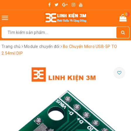
0
Toggle
navigation
Trang chủ
Module chuyển đổi
Bo Chuyển Micro USB-5P TO
2.54mil DIP