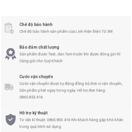
Chế độ bảo hành
Chế độ bảo hành sản phẩm của Linh Kiện Điện Tử 3M
Bo Chuyển Micro USB-5P TO 2.54mil DIP
Bảo đảm chất lượng
Sản phẩm được Test, dán Tem trước khi được đóng gói Kĩ
Càng gửi cho Quý Khách
Thông Số Kĩ Thuật:
Trọng lượng: 1g
Cước vận chuyển
Cước vận chuyển được tự động đồng bộ đơn vị vận chuyển,
Màu sắc: Màu xanh
Sản phẩm phát ngay trong ngày. Hỗ trợ đơn hàng:
Kích thước
bo chuyển đổi
: 1.5x1.4 cm
0865.853.416
Hỗ trợ kỹ thuật
Tư vấn kĩ thuật: 0865.853.416 Khi khách hàng gặp khó khăn
trong quá trình sử dụng