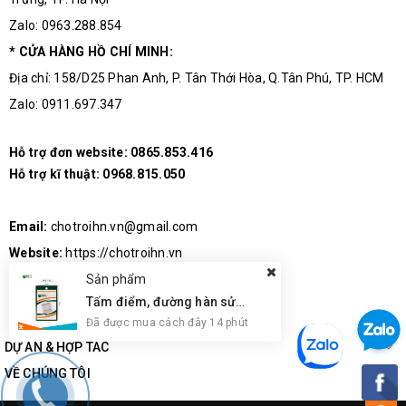
Zalo: 0963.288.854
* CỬA HÀNG HỒ CHÍ MINH:
Địa chỉ: 158/D25 Phan Anh, P. Tân Thới Hòa, Q.Tân Phú, TP. HCM
Zalo: 0911.697.347
Hỗ trợ đơn website:
0865.853.416
Hỗ trợ kĩ thuật:
0968.815.050
Email:
chotroihn.vn@gmail.com
Website:
https://chotroihn.vn
Sản phẩm
Tấm điểm, đường hàn sửa chữa IC, PCB, Cảm Ứng BGA, Vân Tay Điện Thoại, Pad - Best 28 x 28mm
Đã được mua cách đây 14 phút
DỰ ÁN & HỢP TÁC
VỀ CHÚNG TÔI