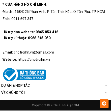
* CỬA HÀNG HỒ CHÍ MINH:
Địa chỉ: 158/D25 Phan Anh, P. Tân Thới Hòa, Q.Tân Phú, TP. HCM
Zalo: 0911.697.347
Hỗ trợ đơn website:
0865.853.416
Hỗ trợ kĩ thuật:
0968.815.050
Email:
chotroihn.vn@gmail.com
Website:
https://chotroihn.vn
DỰ ÁN & HỢP TÁC
VỀ CHÚNG TÔI
Copyright © 2016
Linh Kiện 3M