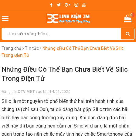
0
Toggle
navigation
Trang chủ
Tin tức
Những Điều Có Thể Bạn Chưa Biết Về Silic
Trong Điện Tử
Những Điều Có Thể Bạn Chưa Biết Về Silic
Trong Điện Tử
Đăng bởi
CTV MKT
vào lúc 14/01/2020
Silic là một nguyên tố phổ biến thứ hai trên hành tinh của
chúng ta (chỉ sau Oxi), ta dễ dàng bắt gặp Silic trên các bãi
biển hay các công trường xây dựng. Khi bạn đang đọc bài
viết này thì bạn cũng nên cảm ơn Silic vì chúng là một phần
quan trọng tạo nên chiếc máy tính hay chiếc Smartphone của