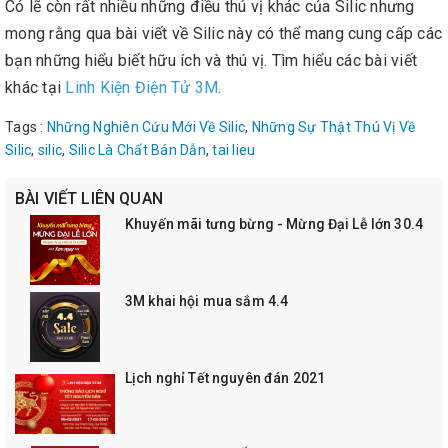
Có lẽ còn rất nhiều những điều thú vị khác của Silic nhưng
mong rằng qua bài viết về Silic này có thể mang cung cấp các
bạn những hiểu biết hữu ích và thú vị. Tìm hiểu các bài viết
khác tại
Linh Kiện Điện Tử
3M
.
Tags :
Những Nghiên Cứu Mới Về Silic
,
Những Sự Thật Thú Vị Về
Silic
,
silic
,
Silic Là Chất Bán Dẫn
,
tai lieu
BÀI VIẾT LIÊN QUAN
Khuyến mãi tưng bừng - Mừng Đại Lễ lớn 30.4
3M khai hội mua sắm 4.4
Lịch nghỉ Tết nguyên đán 2021