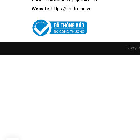
Website:
https://chotroihn.vn
Copyri
Mặt Sa
Thông số kỹ thuật của module mạch sạ
Kích thước: 20mm x 20mm
1 cổng usb lấy điện từ pin ra điện thoại
1 cổng micro usb sạc cho pin