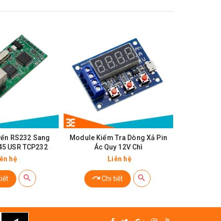
yển RS232 Sang
Module Kiểm Tra Dòng Xả Pin
Module B
J45 USR TCP232
Ác Quy 12V Chì
Điện Áp 
Chuyên Dùn
iên hệ
Liên hệ
iết
Chi tiết
Mu
0 pin