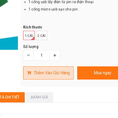
1 cổng usb lấy điện từ pin ra điện thoại
1 cổng micro usb sạc cho pin
Kích thước
1 CÁI
2 CÁI
Số lượng
–
+
Thêm Vào Giỏ Hàng
Mua ngay
TẢ CHI TIẾT
ĐÁNH GIÁ
A