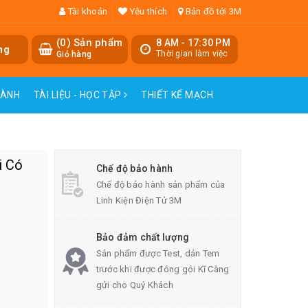
Tài khoản
Yêu thích
Bản đồ tới 3M
(
0
) Sản phẩm
8 AM - 17:30 PM
ng
Thời gian làm việc
Giỏ hàng
HÀNH
TÀI LIỆU - HỌC TẬP
THIẾT KẾ MẠCH
i Có
Chế độ bảo hành
Chế độ bảo hành sản phẩm của
Linh Kiện Điện Tử 3M
Bảo đảm chất lượng
Sản phẩm được Test, dán Tem
trước khi được đóng gói Kĩ Càng
gửi cho Quý Khách