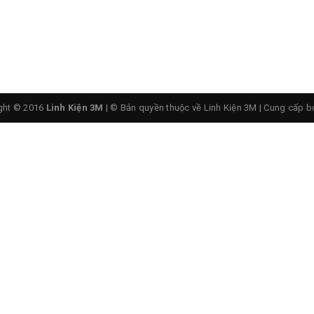
ght © 2016
Linh Kiện 3M
| © Bản quyền thuộc về Linh Kiện 3M
|
Cung cấp b
u Mạch Sạc Pin Dự Phòng 5V
c pin dự phòng: