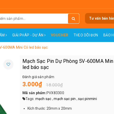
Tư vấn bán hà
HẨM
GIẢI PHÁP - DỰ ÁN
VOUCHER
THEO DÕI ĐƠN
BẢO 
V-600MA Mini Có led báo sạc
Mạch Sạc Pin Dự Phòng 5V-600MA Min
led báo sạc
Đánh giá sản phẩm
3.000₫
18.000₫
Mã sản phẩm:
PVX83300
Tags:
mạch sạc
,
mạch sạc pin
,
sạc pinmini
Kích thước: 20mm x 20mm