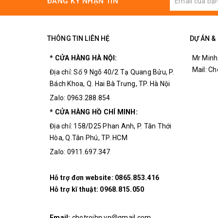
ĐĂNG KÝ NHẬN TIN
lithium,
sạc cho thiết bị di động!
Tương thích với hầu hết các thiết bị sạc điện 
THÔNG TIN LIÊN HỆ
DỰ ÁN &
* CỬA HÀNG HÀ NỘI:
Mr Minh
Mail: C
Địa chỉ: Số 9 Ngõ 40/2 Tạ Quang Bửu, P.
Bách Khoa, Q. Hai Bà Trưng, TP. Hà Nội
Zalo: 0963.288.854
* CỬA HÀNG HỒ CHÍ MINH:
Địa chỉ: 158/D25 Phan Anh, P. Tân Thới
Hòa, Q.Tân Phú, TP. HCM
Zalo: 0911.697.347
Hỗ trợ đơn website:
0865.853.416
Hỗ trợ kĩ thuật:
0968.815.050
Email:
chotroihn.vn@gmail.com