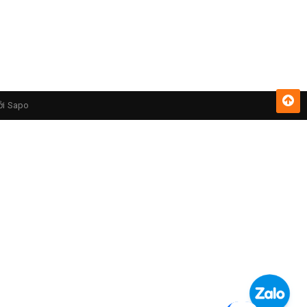
ởi
Sapo