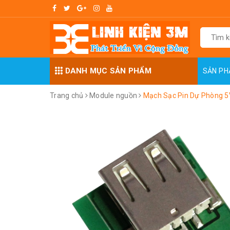
DANH MỤC SẢN PHẨM
SẢN P
Trang chủ
Module nguồn
Mạch Sạc Pin Dự Phòng 5