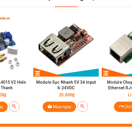
ule sạc pin dự phòng 5V
4015 V2 Hiển
Module Sạc Nhanh 5V 3A Input
Module Chu
7 Thanh
6-24VDC
Ethernet R
00₫
25.000₫
L
5V
ay
Mua ngay
Chi t
g cấp điện thoại di động / phụ trách ánh sáng LED / đầu ra,
0 pin lithium có thể sạc lại cũng có thể được kết nối 3,7 1865