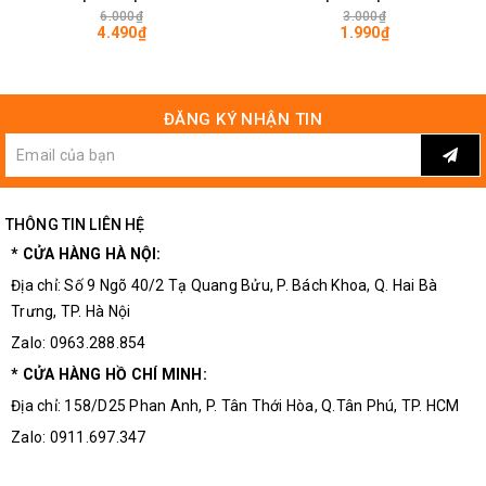
6.000₫
3.000₫
4.490₫
1.990₫
ĐĂNG KÝ NHẬN TIN
THÔNG TIN LIÊN HỆ
* CỬA HÀNG HÀ NỘI:
TLP521-1GB DIP-4 Optocouplers 2
Địa chỉ: Số 9 Ngõ 40/2 Tạ Quang Bửu, P. Bách Khoa, Q. Hai Bà
Trưng, TP. Hà Nội
Zalo: 0963.288.854
* CỬA HÀNG HỒ CHÍ MINH:
Hướng Dẫn Sử Dụng Và Lưu Ý:
Địa chỉ: 158/D25 Phan Anh, P. Tân Thới Hòa, Q.Tân Phú, TP. HCM
Do transistor và Diode đều là những linh kiện điện tử
Zalo: 0911.697.347
phân cực do đó cần chú ý thứ tự các chân cũng như các