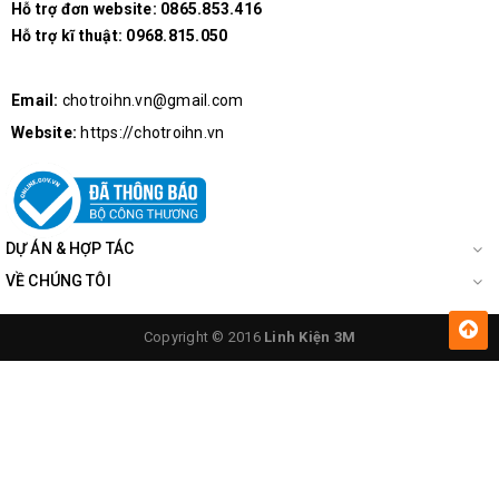
Hỗ trợ đơn website:
0865.853.416
cực khi lắp ráp
Hỗ trợ kĩ thuật:
0968.815.050
Sử dụng nguồn cho Opto sao cho phù hợp với các điện
áp và dòng cực đại
Email:
chotroihn.vn@gmail.com
Website:
https://chotroihn.vn
DỰ ÁN & HỢP TÁC
VỀ CHÚNG TÔI
Copyright © 2016
Linh Kiện 3M