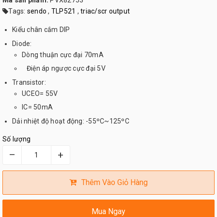
Mã sản phẩm:
PVX82753
Tags:
sendo
,
TLP521
,
triac/scr output
Kiểu chân cắm DIP
Diode:
Dòng thuận cực đại 70mA
Điện áp ngược cực đại 5V
Transistor:
UCEO= 55V
IC= 50mA
Dải nhiệt độ hoạt động: -55ºC~125ºC
Số lượng
–
+
Thêm Vào Giỏ Hàng
Mua Ngay