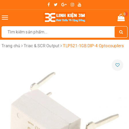
0
Toggle
navigation
Trang chủ
Triac & SCR Output
TLP521-1GB DIP-4 Optocouplers