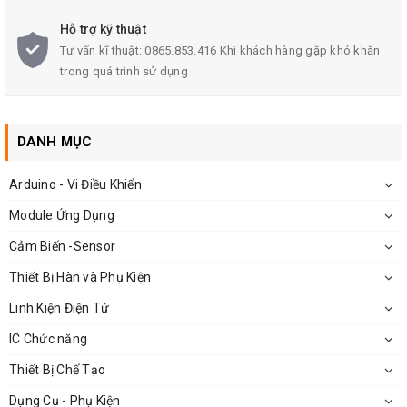
Thông số kỹ thuật:
Hỗ trợ kỹ thuật
Kiểu chân cắm
DIP
Tư vấn kĩ thuật: 0865.853.416 Khi khách hàng gặp khó khăn
trong quá trình sử dụng
Diode:
Dòng thuận cực đại 70mA
DANH MỤC
Điện áp ngược cực đại 5V
Transistor:
Arduino - Vi Điều Khiển
U
= 55V
Module Ứng Dụng
CEO
I
50mA
Cảm Biến -Sensor
C=
Thiết Bị Hàn và Phụ Kiện
Dải nhiệt độ hoạt động: -55ºC~125ºC
Linh Kiện Điện Tử
IC Chức năng
Thiết Bị Chế Tạo
Ứng dụng
Dụng Cụ - Phụ Kiện