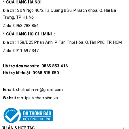
* CỬA HÀNG HÀ NỘI:
Địa chỉ: Số 9 Ngõ 40/2 Tạ Quang Bửu, P. Bách Khoa, Q. Hai Bà
Trưng, TP. Hà Nội
Zalo: 0963.288.854
* CỬA HÀNG HỒ CHÍ MINH:
Địa chỉ: 158/D25 Phan Anh, P. Tân Thới Hòa, Q.Tân Phú, TP. HCM
Zalo: 0911.697.347
Hỗ trợ đơn website:
0865.853.416
Hỗ trợ kĩ thuật:
0968.815.050
Email:
chotroihn.vn@gmail.com
Website:
https://chotroihn.vn
DỰ ÁN & HỢP TÁC