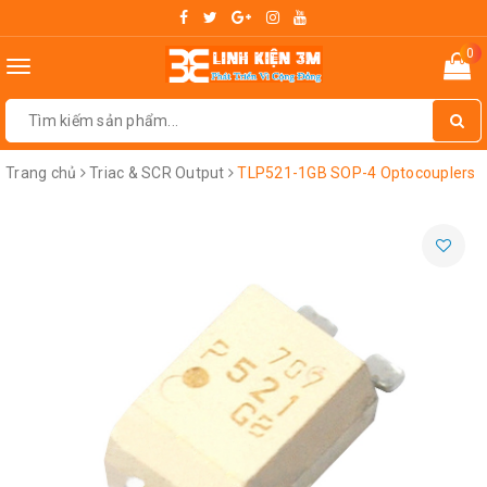
0
Toggle
navigation
Trang chủ
Triac & SCR Output
TLP521-1GB SOP-4 Optocouplers