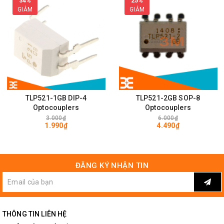
34%
25%
GIẢM
GIẢM
TLP521-1GB DIP-4
TLP521-2GB SOP-8
Optocouplers
Optocouplers
3.000₫
6.000₫
1.990₫
4.490₫
ĐĂNG KÝ NHẬN TIN
THÔNG TIN LIÊN HỆ