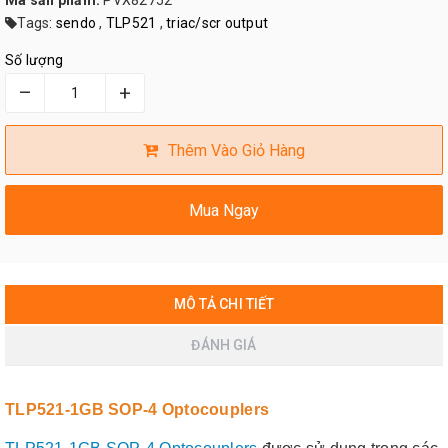
Mã sản phẩm:
PVX82752
Tags:
sendo
,
TLP521
,
triac/scr output
Số lượng
–
+
Thêm Vào Giỏ Hàng
Mua Ngay
MÔ TẢ CHI TIẾT
ĐÁNH GIÁ
TLP521-1GB SOP-4 Optocouplers