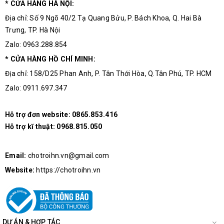
* CỬA HÀNG HÀ NỘI:
Địa chỉ: Số 9 Ngõ 40/2 Tạ Quang Bửu, P. Bách Khoa, Q. Hai Bà
Trưng, TP. Hà Nội
Zalo: 0963.288.854
* CỬA HÀNG HỒ CHÍ MINH:
Địa chỉ: 158/D25 Phan Anh, P. Tân Thới Hòa, Q.Tân Phú, TP. HCM
Zalo: 0911.697.347
Hỗ trợ đơn website:
0865.853.416
Hỗ trợ kĩ thuật:
0968.815.050
Email:
chotroihn.vn@gmail.com
Website:
https://chotroihn.vn
DỰ ÁN & HỢP TÁC