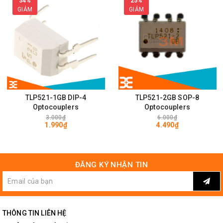
34%
25%
GIẢM
GIẢM
TLP521-1GB DIP-4
TLP521-2GB SOP-8
Optocouplers
Optocouplers
3.000₫
6.000₫
1.990₫
4.490₫
ĐĂNG KÝ NHẬN TIN
THÔNG TIN LIÊN HỆ