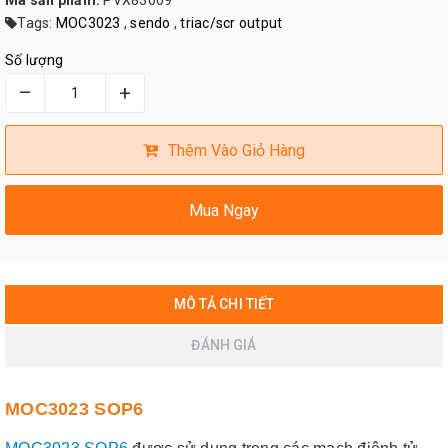
Mã sản phẩm:
PVX83009
Tags:
MOC3023
,
sendo
,
triac/scr output
Số lượng
–
+
Thêm Vào Giỏ Hàng
Mua Ngay
MÔ TẢ CHI TIẾT
ĐÁNH GIÁ
MOC3023 SOP6