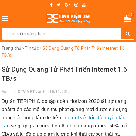
0
Toggle
navigation
Trang chủ
Tin tức
Sử Dụng Quang Tử Phát Triển Internet 1.6
TB/s
Sử Dụng Quang Tử Phát Triển Internet 1.6
TB/s
Đăng bởi
CTV MKT
vào lúc 10/11/2019
Dự án TERIPHIC do tập đoàn Horizon 2020 tài trợ đang
phát triển các mô-đun thu phát quang mới được sử dụng
trong các trung tâm dữ liệu
internet với tốc độ truyền tải
cao
sẽ giúp giảm mức tiêu thụ điện năng ở mức 50% mỗi
Gb/s và từ đó giúp giảm lượng khí thải carbon thải ra.