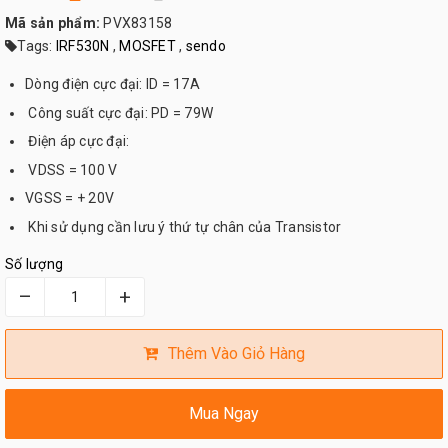
Mã sản phẩm:
PVX83158
Tags:
IRF530N
,
MOSFET
,
sendo
Dòng điện cực đại: ID = 17A
Công suất cực đại: PD = 79W
Điện áp cực đại:
VDSS = 100 V
VGSS = + 20V
Khi sử dụng cần lưu ý thứ tự chân của Transistor
Số lượng
–
+
Thêm Vào Giỏ Hàng
Mua Ngay