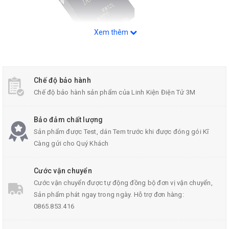
Xem thêm
Chế độ bảo hành
Chế độ bảo hành sản phẩm của Linh Kiện Điện Tử 3M
Bảo đảm chất lượng
Mosfet IRF530N TO-220
Sản phẩm được Test, dán Tem trước khi được đóng gói Kĩ
Càng gửi cho Quý Khách
Cước vận chuyển
Cước vận chuyển được tự động đồng bộ đơn vị vận chuyển,
Thông Số Kĩ Thuật:
Sản phẩm phát ngay trong ngày. Hỗ trợ đơn hàng:
0865.853.416
Dòng điện cực đại
mosfet
: I
= 17A
D
Công suất cực đại: P
= 79W