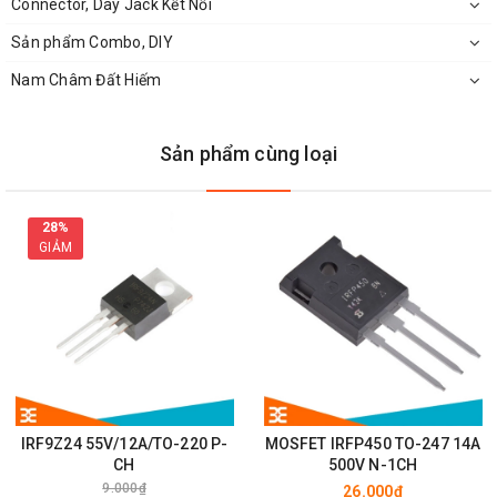
Connector, Dây Jack Kết Nối
Mặt Bên
Mosfet IRF530N TO-220
Sản phẩm Combo, DIY
Nam Châm Đất Hiếm
Datasheet:
Sản phẩm cùng loại
28%
GIẢM
IRF9Z24 55V/12A/TO-220 P-
MOSFET IRFP450 TO-247 14A
CH
500V N-1CH
9.000₫
26.000₫