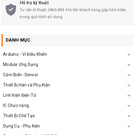
D
Hỗ trợ kỹ thuật
Điện áp cực đại:
Tư vấn kĩ thuật: 0865.853.416 Khi khách hàng gặp khó khăn
trong quá trình sử dụng
V
= 100 V
DSS
V
= + 20V
GSS
Khi sử dụng cần lưu ý thứ tự chân của Transistor
DANH MỤC
Arduino - Vi Điều Khiển
Module Ứng Dụng
Cảm Biến -Sensor
Thiết Bị Hàn và Phụ Kiện
Linh Kiện Điện Tử
IC Chức năng
Thiết Bị Chế Tạo
Dụng Cụ - Phụ Kiện