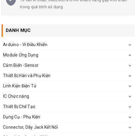
trong quá trình sử dụng
DANH MỤC
Arduino - Vi Điều Khiển
Module Ứng Dụng
Cảm Biến -Sensor
Thiết Bị Hàn và Phụ Kiện
Linh Kiện Điện Tử
Hướng Dẫn Sử Dụng:
IC Chức năng
Các bạn cấp nguồn trong khoảng 3-30VDC hoặc 3-
Thiết Bị Chế Tạo
20VAC như hình vẽ.Điện áp ra sẽ là dòng điện một
Dụng Cụ - Phụ Kiện
chiều, giá trị hiển thị trên vôn kế và có thể thay đổi bằng
Connector, Dây Jack Kết Nối
chiết áp.