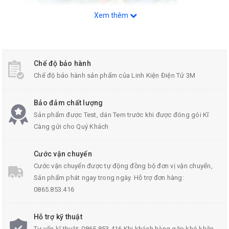
Xem thêm
Chế độ bảo hành
Chế độ bảo hành sản phẩm của Linh Kiện Điện Tử 3M
Bảo đảm chất lượng
Thông Số Kĩ Thuật:
Sản phẩm được Test, dán Tem trước khi được đóng gói Kĩ
Càng gửi cho Quý Khách
Kích thước mạch: 66mm x 48mm (Dài x Rộng)
Điện áp đầu vào: 3-30VDC hoặc 3-20VAC.
Cước vận chuyển
Cước vận chuyển được tự động đồng bộ đơn vị vận chuyển,
Điện áp đầu ra: 0-27VDC (Chú ý : vôn kế chỉ hiện thị khi
Sản phẩm phát ngay trong ngày. Hỗ trợ đơn hàng:
Vout >4V)
0865.853.416
Dòng ra tối đa 1.5A
Hỗ trợ kỹ thuật
Tư vấn kĩ thuật: 0865.853.416 Khi khách hàng gặp khó khăn