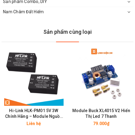
Sản phẩm Combo, DIY
Xem thêm:
Hướng dẫn tự chế bộ nguồn mini có thể
Nam Châm Đất Hiếm
điều chỉnh điện áp từ IC LM317
Sản phẩm cùng loại
Hi-Link HLK-PM01 5V 3W
Module Buck XL4015 V2 Hiển
Chính Hãng – Module Nguồn
Thị Led 7 Thanh
Cách Ly AC-DC Cao Cấp
Liên hệ
79.000₫